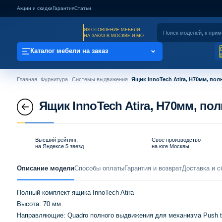
Акции и скидки
Гарантия
Статьи
ИЗГОТОВЛЕНИЕ МЕБЕЛИ
НА ЗАКАЗ В МОСКВЕ И МО
Каталог мебели на заказ
Главная
Фурнитура
Системы выдвижения
Ящик InnoTech Atira, H70мм, пол
Ящик InnoTech Atira, H70мм, по
Высший рейтинг,
Свое производство
на Яндексе 5 звезд
на юге Москвы
Описание модели
Способы оплаты
Гарантия и возврат
Доставка и с
Полный комплект ящика InnoTech Atira
Высота: 70 мм
Направляющие: Quadro полного выдвижения для механизма Push to o