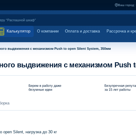
Ваш город:
Калькулятор
О компании
Оплата и доставка
Рассрочка и кр
ного выдвижения с механизмом Push to open Silent System, 350мм
лного выдвижения с механизмом Push to
Берем в работу даже
Безупречная репут
безумные идеи
за 15 лет работы
борка
pen Silent, нагрузка до 30 кг