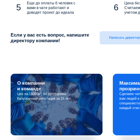
Еще до оплаты 6 человек с
Цена бе
вами в чате работают и
Считаем 
доводят проект до идеала
учетом д
Если у вас есть вопрос, напишите
Написать директор
директору компании!
О компании
Максима
и команде
прозрач
2
Цех на 1500 м
, 54 сотрудника.
Сделаем чат
Безупречная репутация за 15 лет.
вам людей и
специалисто
каждый этап