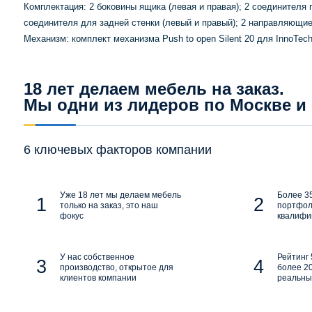
Комплектация: 2 боковины ящика (левая и правая); 2 соединителя п
соединителя для задней стенки (левый и правый); 2 направляющие Q
Механизм: комплект механизма Push to open Silent 20 для InnoTech 
18 лет делаем мебель на заказ.
Мы одни из лидеров по Москве и
6 ключевых факторов компании
Уже 18 лет мы делаем мебель
Более 35
только на заказ, это наш
портфол
фокус
квалифи
У нас собственное
Рейтинг 
производство, открытое для
более 20
клиентов компании
реальны