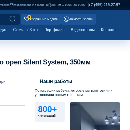
+7 (495) 215-27-97
Москва
zakaz@mebelino-mebel.ru
Пн-Пт: С 10:00 до 19:00
0
Избранные модели
Заказать звонок
едит
Схема работы
Портфолио
Видеоотзывы
Контакты
 open Silent System, 350мм
Наши работы
ация
Фотографии мебели, которые мы изготовили и
установили нашим клиентам
800+
Фотографий