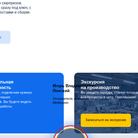
з сюрпризов.
сразу под ключ, с
оставки и сборки.
у
льная
Экскурсия
Игорь Владимирович
ность
на производство
Лонский
, подключим нужных
Вы увидите порядок, станки, сотруд
 наших
все процессы в цеху. Приглашаем!
Основатель компании
в. Вы будете видеть
Мебелино
 работы.
Записаться на экскурсию