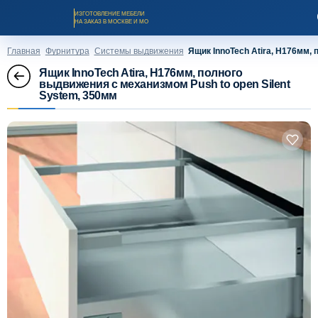
ИЗГОТОВЛЕНИЕ МЕБЕЛИ
НА ЗАКАЗ В МОСКВЕ И МО
Главная
Фурнитура
Системы выдвижения
Ящик InnoTech Atira, H176мм,
Ящик InnoTech Atira, H176мм, полного
выдвижения с механизмом Push to open Silent
System, 350мм
Заказать звонок
Каталог мебели на заказ
О компании
Оплата и доставка
Рассрочка и кредит