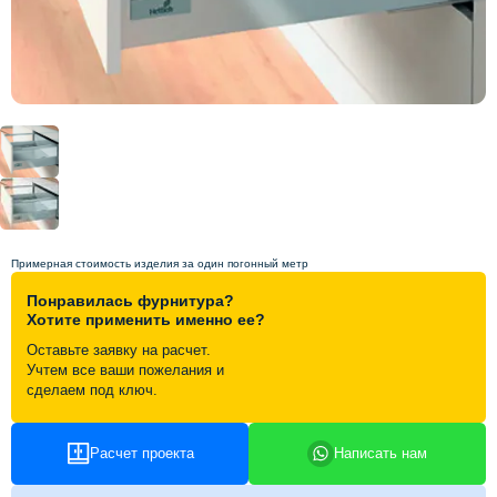
Схема работы
Акции и скидки
Портфолио
Видеоотзывы
Примерная стоимость изделия за один погонный метр
Статьи
Понравилась фурнитура?
Хотите применить именно ее?
Оставьте заявку на расчет.
Контакты
Учтем все ваши пожелания и
сделаем под ключ.
Расчет проекта
Написать нам