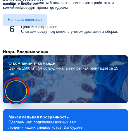
Еще до оплаты 6 человек с вами в чате работают и
напишите директору
доводят проект до идеала
компании!
Написать директору
Цена без сюрпризов.
Считаем сразу под ключ, с учетом доставки и сборки.
Игорь Владимирович
Лонский
О компании
и команде
Основатель компании
2
Цех на 1500 м
, 54 сотрудника.
Безупречная репутация за 15
Мебелино
лет.
Максимальная
прозрачность
Сделаем чат, подключим нужных вам
людей и наших специалистов. Вы будете