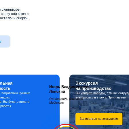
з сюрпризов.
сразу под ключ, с
оставки и сборки.
у
льная
Экскурсия
Игорь Владимирович
ность
на производство
Лонский
, подключим нужных
Вы увидите порядок, станки, сотруд
 наших
все процессы в цеху. Приглашаем!
Основатель компании
в. Вы будете видеть
Мебелино
 работы.
Записаться на экскурсию