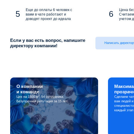
Еще до оплаты 6 человек с
Цена бе
вами в чате работают и
Считаем 
доводят проект до идеала
учетом д
Если у вас есть вопрос, напишите
Написать директор
директору компании!
О компании
Максима
и команде
прозрач
2
Цех на 1500 м
, 54 сотрудника.
Сделаем чат
Безупречная репутация за 15 лет.
вам людей и
специалисто
каждый этап