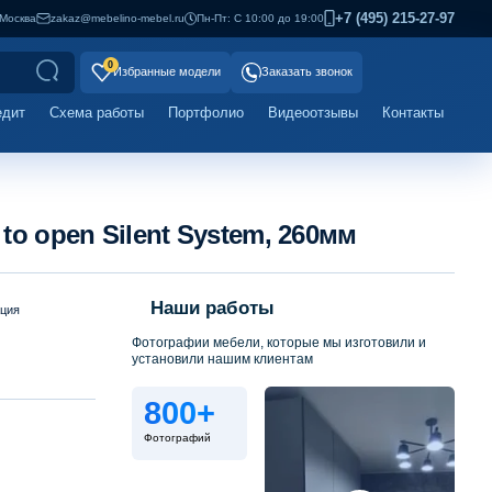
+7 (495) 215-27-97
Москва
zakaz@mebelino-mebel.ru
Пн-Пт: С 10:00 до 19:00
0
Избранные модели
Заказать звонок
едит
Схема работы
Портфолио
Видеоотзывы
Контакты
o open Silent System, 260мм
Наши работы
ация
Фотографии мебели, которые мы изготовили и
установили нашим клиентам
800+
Фотографий