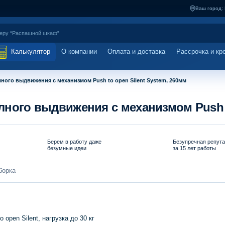
Ваш город:
Калькулятор
О компании
Оплата и доставка
Рассрочка и кр
лного выдвижения с механизмом Push to open Silent System, 260мм
олного выдвижения с механизмом Push t
Берем в работу даже
Безупречная репут
безумные идеи
за 15 лет работы
борка
pen Silent, нагрузка до 30 кг