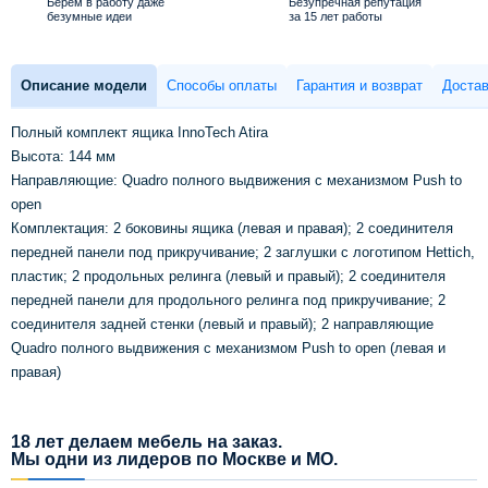
Берем в работу даже
Безупречная репутация
безумные идеи
за 15 лет работы
Описание модели
Способы оплаты
Гарантия и возврат
Достав
Полный комплект ящика InnoTech Atira
Высота: 144 мм
Направляющие: Quadro полного выдвижения с механизмом Push to
open
Комплектация: 2 боковины ящика (левая и правая); 2 соединителя
передней панели под прикручивание; 2 заглушки с логотипом Hettich,
пластик; 2 продольных релинга (левый и правый); 2 соединителя
передней панели для продольного релинга под прикручивание; 2
соединителя задней стенки (левый и правый); 2 направляющие
Quadro полного выдвижения с механизмом Push to open (левая и
правая)
18 лет делаем мебель на заказ.
Мы одни из лидеров по Москве и МО.