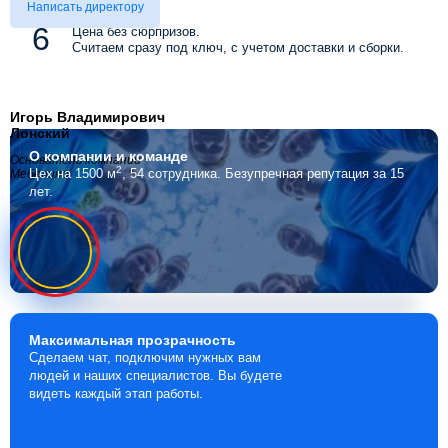
Написать директору
Цена без сюрпризов.
Считаем сразу под ключ, с учетом доставки и сборки.
Игорь Владимирович
Лонский
О компании
и команде
Основатель компании
2
Цех на 1500 м
, 54 сотрудника.
Безупречная репутация за 15
Мебелино
лет.
Максимальная
прозрачность
Сделаем чат, подключим нужных вам
людей и наших специалистов. Вы будете
видеть каждый этап работы.