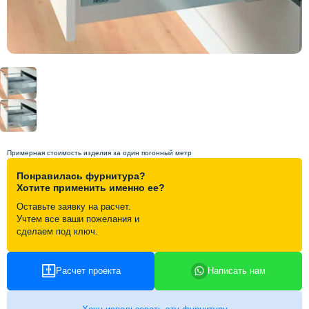
Схема работы
Акции и скидки
Портфолио
Видеоотзывы
Примерная стоимость изделия за один погонный метр
Понравилась фурнитура?
Статьи
Хотите применить именно ее?
Оставьте заявку на расчет.
Учтем все ваши пожелания и
Контакты
сделаем под ключ.
Расчет проекта
Написать нам