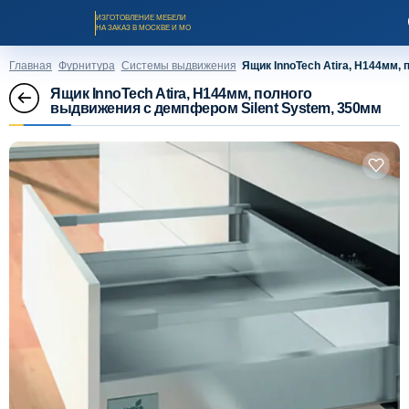
ИЗГОТОВЛЕНИЕ МЕБЕЛИ
НА ЗАКАЗ В МОСКВЕ И МО
Главная
Фурнитура
Системы выдвижения
Ящик InnoTech Atira, H144мм,
Ящик InnoTech Atira, H144мм, полного
выдвижения с демпфером Silent System, 350мм
Заказать звонок
Каталог мебели на заказ
О компании
Оплата и доставка
Рассрочка и кредит