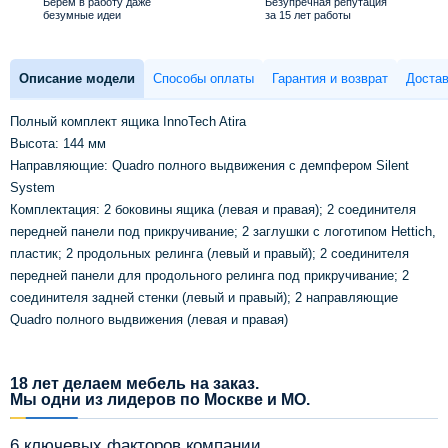
Берем в работу даже
Безупречная репутация
безумные идеи
за 15 лет работы
Описание модели
Способы оплаты
Гарантия и возврат
Достав
Полный комплект ящика InnoTech Atira
Высота: 144 мм
Направляющие: Quadro полного выдвижения с демпфером Silent
System
Комплектация: 2 боковины ящика (левая и правая); 2 соединителя
передней панели под прикручивание; 2 заглушки с логотипом Hettich,
пластик; 2 продольных релинга (левый и правый); 2 соединителя
передней панели для продольного релинга под прикручивание; 2
соединителя задней стенки (левый и правый); 2 направляющие
Quadro полного выдвижения (левая и правая)
18 лет делаем мебель на заказ.
Мы одни из лидеров по Москве и МО.
6 ключевых факторов компании