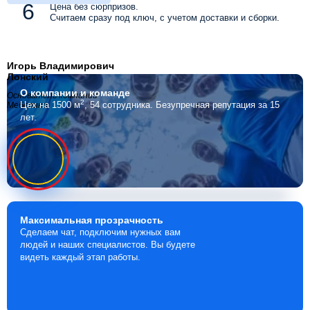
Цена без сюрпризов.
Считаем сразу под ключ, с учетом доставки и сборки.
Игорь Владимирович
Лонский
О компании
и команде
Основатель компании
2
Цех на 1500 м
, 54 сотрудника.
Безупречная репутация за 15
Мебелино
лет.
Максимальная
прозрачность
Сделаем чат, подключим нужных вам
людей и наших специалистов. Вы будете
видеть каждый этап работы.