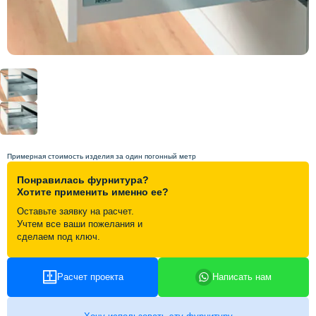
Схема работы
Акции и скидки
Портфолио
Видеоотзывы
Примерная стоимость изделия за один погонный метр
Понравилась фурнитура?
Статьи
Хотите применить именно ее?
Оставьте заявку на расчет.
Учтем все ваши пожелания и
Контакты
сделаем под ключ.
Расчет проекта
Написать нам