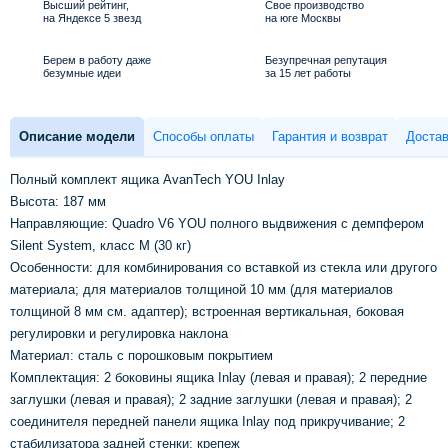
Высший рейтинг,
Свое производство
на Яндексе 5 звезд
на юге Москвы
Берем в работу даже
Безупречная репутация
безумные идеи
за 15 лет работы
Описание модели
Способы оплаты
Гарантия и возврат
Достав
Полный комплект ящика AvanTech YOU Inlay
Высота: 187 мм
Направляющие: Quadro V6 YOU полного выдвижения с демпфером
Silent System, класс M (30 кг)
Особенности: для комбинирования со вставкой из стекла или другого
материала; для материалов толщиной 10 мм (для материалов
толщиной 8 мм см. адаптер); встроенная вертикальная, боковая
регулировки и регулировка наклона
Материал: сталь с порошковым покрытием
Комплектация: 2 боковины ящика Inlay (левая и правая); 2 передние
заглушки (левая и правая); 2 задние заглушки (левая и правая); 2
соединителя передней панели ящика Inlay под прикручивание; 2
стабилизатора задней стенки; крепеж