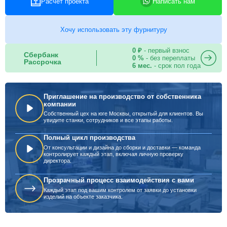
Расчет проекта
Написать нам
Хочу использовать эту фурнитуру
0 ₽
- первый взнос
Сбербанк
0 %
- без переплаты
Рассрочка
6 мес.
- срок пол года
Приглашение на производство от собственника
компании
Собственный цех на юге Москвы, открытый для клиентов. Вы
увидите станки, сотрудников и все этапы работы.
Полный цикл производства
От консультации и дизайна до сборки и доставки — команда
контролирует каждый этап, включая личную проверку
директора.
Прозрачный процесс взаимодействия с вами
Каждый этап под вашим контролем от заявки до установки
изделий на объекте заказчика.