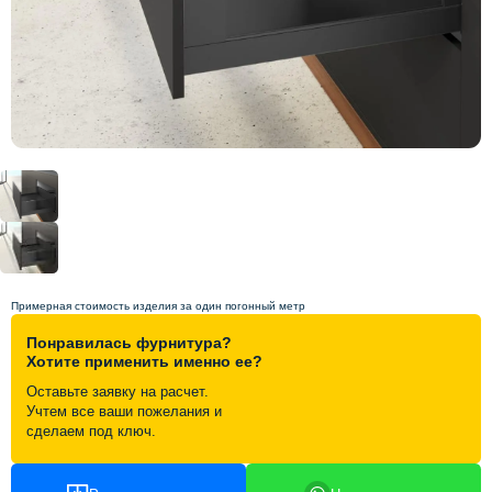
Схема работы
Акции и скидки
Портфолио
Видеоотзывы
Статьи
Примерная стоимость изделия за один погонный метр
Понравилась фурнитура?
Контакты
Хотите применить именно ее?
Оставьте заявку на расчет.
Учтем все ваши пожелания и
сделаем под ключ.