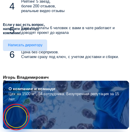
Рейтинг 5 звезд,
более 200 отзывов,
реальные видео отзывы
Если у вас есть вопрос,
Еще до оплаты 6 человек с вами в чате работают и
напишите директору
доводят проект до идеала
компании!
Написать директору
Цена без сюрпризов.
Считаем сразу под ключ, с учетом доставки и сборки.
Игорь Владимирович
Лонский
О компании
и команде
Основатель компании
2
Цех на 1500 м
, 54 сотрудника.
Безупречная репутация за 15
Мебелино
лет.