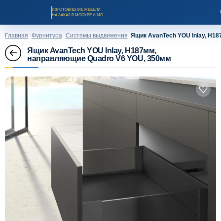
ИЗГОТОВЛЕНИЕ МЕБЕЛИ
НА ЗАКАЗ В МОСКВЕ И МО
Главная
Фурнитура
Системы выдвижения
Ящик AvanTech YOU Inlay, H1
Ящик AvanTech YOU Inlay, H187мм,
направляющие Quadro V6 YOU, 350мм
Заказать звонок
Каталог мебели на заказ
О компании
Оплата и доставка
Рассрочка и кредит