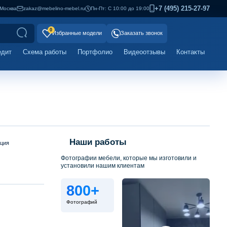
+7 (495) 215-27-97
Москва
zakaz@mebelino-mebel.ru
Пн-Пт: С 10:00 до 19:00
0
Избранные модели
Заказать звонок
едит
Схема работы
Портфолио
Видеоотзывы
Контакты
Наши работы
ация
Фотографии мебели, которые мы изготовили и
установили нашим клиентам
800+
Фотографий