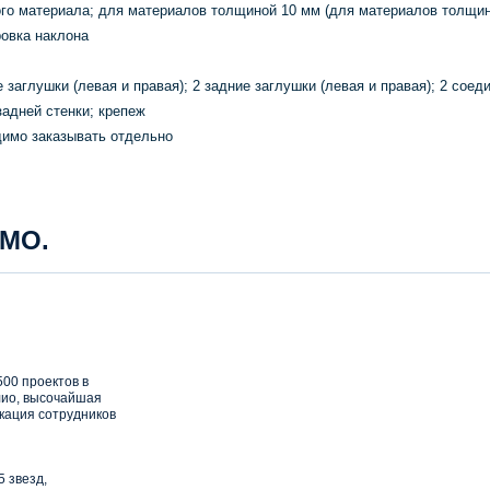
ого материала; для материалов толщиной 10 мм (для материалов толщин
ровка наклона
 заглушки (левая и правая); 2 задние заглушки (левая и правая); 2 соед
задней стенки; крепеж
димо заказывать отдельно
 МО.
00 проектов в
ио, высочайшая
кация сотрудников
5 звезд,