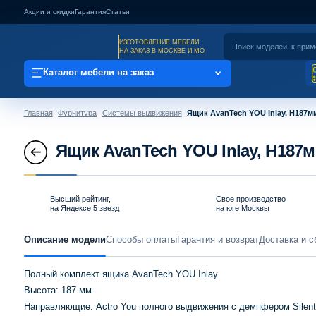
Акции и скидки
Гарантия
Статьи
ИЗГОТОВЛЕНИЕ МЕБЕЛИ
НА ЗАКАЗ В МОСКВЕ И МО
Каталог мебели на заказ
Главная
Фурнитура
Системы выдвижения
Ящик AvanTech YOU Inlay, H187м
Ящик AvanTech YOU Inlay, H187
Высший рейтинг,
Свое производство
на Яндексе 5 звезд
на юге Москвы
Описание модели
Способы оплаты
Гарантия и возврат
Доставка и с
Полный комплект ящика AvanTech YOU Inlay
Высота: 187 мм
Направляющие: Actro You полного выдвижения с демпфером Silent S