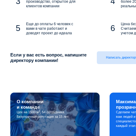
производство, открытое для
более 20
клиентов компании
реальны
Еще до оплаты 6 человек с
Цена бе
вами в чате работают и
Считаем 
доводят проект до идеала
учетом д
Если у вас есть вопрос, напишите
Написать директор
директору компании!
О компании
Максима
и команде
прозрач
2
Цех на 1500 м
, 54 сотрудника.
Сделаем чат
Безупречная репутация за 15 лет.
вам людей и
специалисто
каждый этап