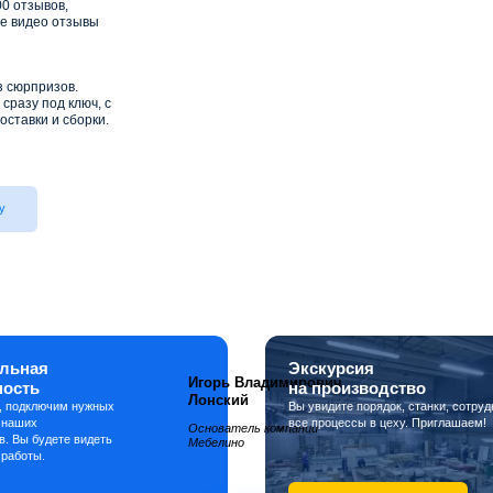
0 отзывов,
е видео отзывы
з сюрпризов.
сразу под ключ, с
оставки и сборки.
у
льная
Экскурсия
Игорь Владимирович
ность
на производство
Лонский
, подключим нужных
Вы увидите порядок, станки, сотруд
 наших
все процессы в цеху. Приглашаем!
Основатель компании
в. Вы будете видеть
Мебелино
 работы.