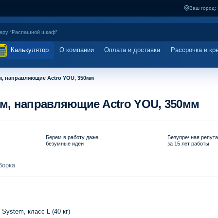
Ваш город:
Калькулятор
О компании
Оплата и доставка
Рассрочка и кр
м, направляющие Actro YOU, 350мм
мм, направляющие Actro YOU, 350мм
Берем в работу даже
Безупречная репут
безумные идеи
за 15 лет работы
борка
ystem, класс L (40 кг)