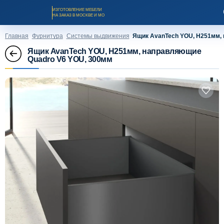
ИЗГОТОВЛЕНИЕ МЕБЕЛИ
НА ЗАКАЗ В МОСКВЕ И МО
Главная
Фурнитура
Системы выдвижения
Ящик AvanTech YOU, H251мм,
Ящик AvanTech YOU, H251мм, направляющие
Quadro V6 YOU, 300мм
Заказать звонок
Каталог мебели на заказ
О компании
Оплата и доставка
Рассрочка и кредит