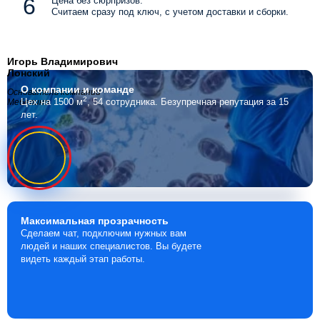
Цена без сюрпризов.
Считаем сразу под ключ, с учетом доставки и сборки.
Игорь Владимирович
Лонский
О компании
и команде
Основатель компании
2
Цех на 1500 м
, 54 сотрудника.
Безупречная репутация за 15
Мебелино
лет.
Максимальная
прозрачность
Сделаем чат, подключим нужных вам
людей и наших специалистов. Вы будете
видеть каждый этап работы.