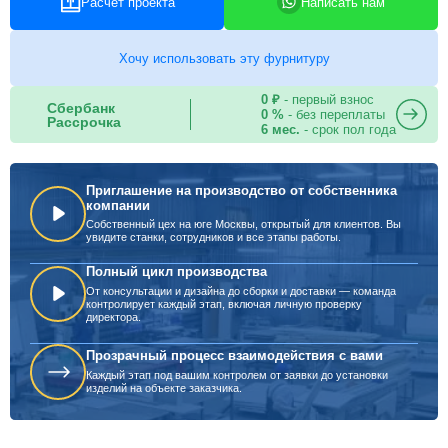
Расчет проекта
Написать нам
Хочу использовать эту фурнитуру
0 ₽
- первый взнос
Сбербанк
0 %
- без переплаты
Рассрочка
6 мес.
- срок пол года
Приглашение на производство от собственника
компании
Собственный цех на юге Москвы, открытый для клиентов. Вы
увидите станки, сотрудников и все этапы работы.
Полный цикл производства
От консультации и дизайна до сборки и доставки — команда
контролирует каждый этап, включая личную проверку
директора.
Прозрачный процесс взаимодействия с вами
Каждый этап под вашим контролем от заявки до установки
изделий на объекте заказчика.