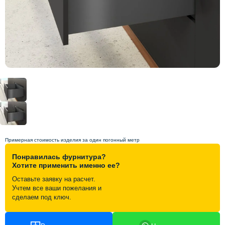
Схема работы
Акции и скидки
Портфолио
Видеоотзывы
Статьи
Примерная стоимость изделия за один погонный метр
Понравилась фурнитура?
Контакты
Хотите применить именно ее?
Оставьте заявку на расчет.
Учтем все ваши пожелания и
сделаем под ключ.