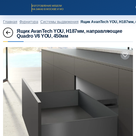
ИЗГОТОВЛЕНИЕ МЕБЕЛИ
НА ЗАКАЗ В МОСКВЕ И МО
Главная
Фурнитура
Системы выдвижения
Ящик AvanTech YOU, H187мм,
Ящик AvanTech YOU, H187мм, направляющие
Quadro V6 YOU, 450мм
Заказать звонок
Каталог мебели на заказ
О компании
Оплата и доставка
Рассрочка и кредит