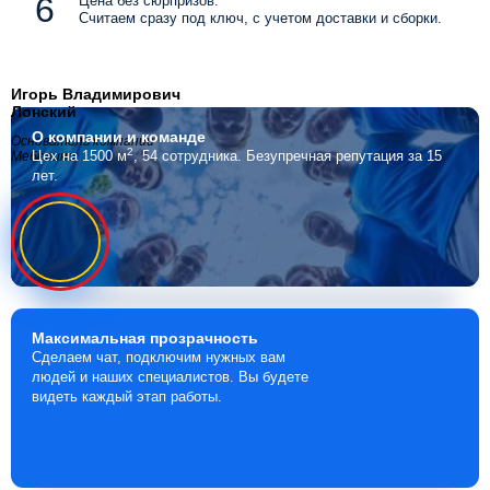
Цена без сюрпризов.
Считаем сразу под ключ, с учетом доставки и сборки.
Игорь Владимирович
Лонский
О компании
и команде
Основатель компании
2
Цех на 1500 м
, 54 сотрудника.
Безупречная репутация за 15
Мебелино
лет.
Максимальная
прозрачность
Сделаем чат, подключим нужных вам
людей и наших специалистов. Вы будете
видеть каждый этап работы.