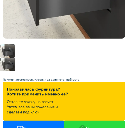
Схема работы
Акции и скидки
Портфолио
Видеоотзывы
Статьи
Примерная стоимость изделия за один погонный метр
Понравилась фурнитура?
Контакты
Хотите применить именно ее?
Оставьте заявку на расчет.
Учтем все ваши пожелания и
сделаем под ключ.