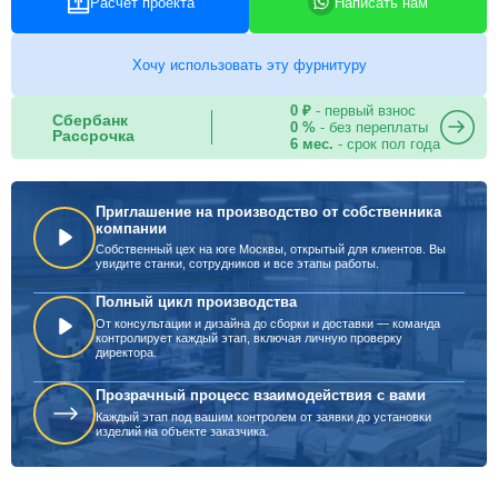
Расчет проекта
Написать нам
Хочу использовать эту фурнитуру
0 ₽
- первый взнос
Сбербанк
0 %
- без переплаты
Рассрочка
6 мес.
- срок пол года
Приглашение на производство от собственника
компании
Собственный цех на юге Москвы, открытый для клиентов. Вы
увидите станки, сотрудников и все этапы работы.
Полный цикл производства
От консультации и дизайна до сборки и доставки — команда
контролирует каждый этап, включая личную проверку
директора.
Прозрачный процесс взаимодействия с вами
Каждый этап под вашим контролем от заявки до установки
изделий на объекте заказчика.