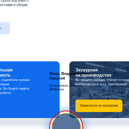
сразу под ключ, с
оставки и сборки.
у
льная
Экскурсия
Игорь Владимирович
ность
на производство
Лонский
, подключим нужных
Вы увидите порядок, станки, сотруд
 наших
все процессы в цеху. Приглашаем!
Основатель компании
в. Вы будете видеть
Мебелино
 работы.
Записаться на экскурсию