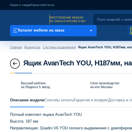
Акции и скидки
Гарантия
Статьи
ИЗГОТОВЛЕНИЕ МЕБЕЛИ
НА ЗАКАЗ В МОСКВЕ И МО
Каталог мебели на заказ
Главная
Фурнитура
Системы выдвижения
Ящик AvanTech YOU, H187мм, на
Ящик AvanTech YOU, H187мм, н
Высший рейтинг,
Свое производство
на Яндексе 5 звезд
на юге Москвы
Описание модели
Способы оплаты
Гарантия и возврат
Доставка и с
Полный комплект ящика AvanTech YOU
Высота: 187 мм
Направляющие: Quadro V6 YOU полного выдвижения с демпфером Si