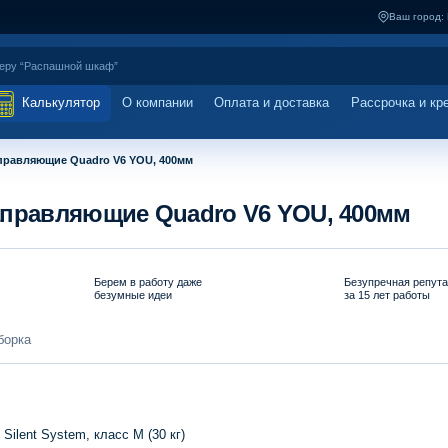
Ваш город:
Калькулятор
О компании
Оплата и доставка
Рассрочка и кр
правляющие Quadro V6 YOU, 400мм
аправляющие Quadro V6 YOU, 400мм
Берем в работу даже
Безупречная репут
безумные идеи
за 15 лет работы
борка
lent System, класс M (30 кг)