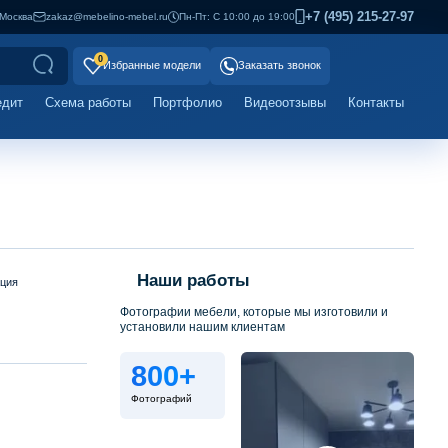
+7 (495) 215-27-97
Москва
zakaz@mebelino-mebel.ru
Пн-Пт: С 10:00 до 19:00
0
Избранные модели
Заказать звонок
едит
Схема работы
Портфолио
Видеоотзывы
Контакты
Наши работы
ация
Фотографии мебели, которые мы изготовили и
установили нашим клиентам
800+
Фотографий