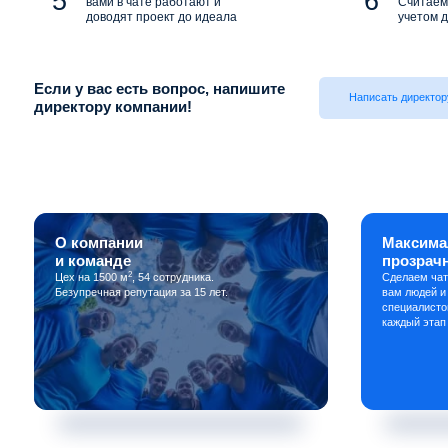
вами в чате работают и
Считаем 
доводят проект до идеала
учетом д
Если у вас есть вопрос, напишите
Написать директор
директору компании!
О компании
Максима
и команде
прозрач
2
Цех на 1500 м
, 54 сотрудника.
Сделаем чат
Безупречная репутация за 15 лет.
вам людей и
специалисто
каждый этап