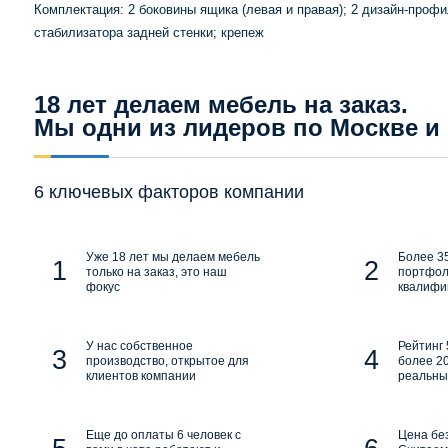
Комплектация: 2 боковины ящика (левая и правая); 2 дизайн-профи
стабилизатора задней стенки; крепеж
18 лет делаем мебель на заказ.
Мы одни из лидеров по Москве и
6 ключевых факторов компании
Уже 18 лет мы делаем мебель
Более 35
только на заказ, это наш
портфол
фокус
квалифи
У нас собственное
Рейтинг 
производство, открытое для
более 20
клиентов компании
реальны
Еще до оплаты 6 человек с
Цена бе