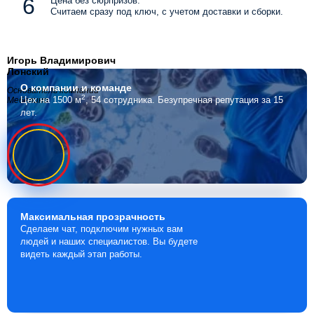
Цена без сюрпризов.
Считаем сразу под ключ, с учетом доставки и сборки.
Игорь Владимирович
Лонский
О компании
и команде
Основатель компании
2
Цех на 1500 м
, 54 сотрудника.
Безупречная репутация за 15
Мебелино
лет.
Максимальная
прозрачность
Сделаем чат, подключим нужных вам
людей и наших специалистов. Вы будете
видеть каждый этап работы.