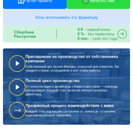
Расчет проекта
Написать нам
Хочу использовать эту фурнитуру
0 ₽
- первый взнос
Сбербанк
0 %
- без переплаты
Рассрочка
6 мес.
- срок пол года
Приглашение на производство от собственника
компании
Собственный цех на юге Москвы, открытый для клиентов. Вы
увидите станки, сотрудников и все этапы работы.
Полный цикл производства
От консультации и дизайна до сборки и доставки — команда
контролирует каждый этап, включая личную проверку
директора.
Прозрачный процесс взаимодействия с вами
Каждый этап под вашим контролем от заявки до установки
изделий на объекте заказчика.