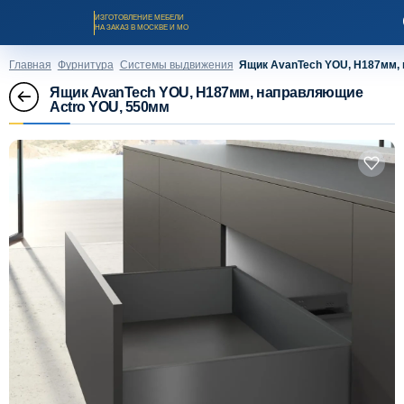
ИЗГОТОВЛЕНИЕ МЕБЕЛИ
НА ЗАКАЗ В МОСКВЕ И МО
Главная
Фурнитура
Системы выдвижения
Ящик AvanTech YOU, H187мм,
Ящик AvanTech YOU, H187мм, направляющие
Actro YOU, 550мм
Заказать звонок
Каталог мебели на заказ
О компании
Оплата и доставка
Рассрочка и кредит