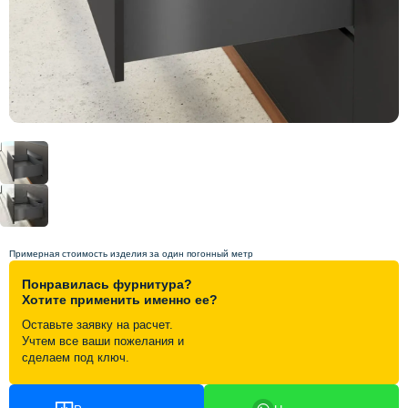
Схема работы
Акции и скидки
Портфолио
Видеоотзывы
Статьи
Примерная стоимость изделия за один погонный метр
Понравилась фурнитура?
Контакты
Хотите применить именно ее?
Оставьте заявку на расчет.
Учтем все ваши пожелания и
сделаем под ключ.