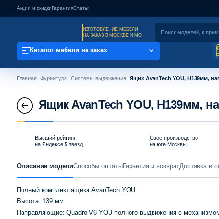
Акции и скидки
Гарантия
Статьи
ИЗГОТОВЛЕНИЕ МЕБЕЛИ
НА ЗАКАЗ В МОСКВЕ И МО
Каталог мебели на заказ
Главная
Фурнитура
Системы выдвижения
Ящик AvanTech YOU, H139мм, на
Ящик AvanTech YOU, H139мм, н
Высший рейтинг,
Свое производство
на Яндексе 5 звезд
на юге Москвы
Описание модели
Способы оплаты
Гарантия и возврат
Доставка и с
Полный комплект ящика AvanTech YOU
Высота: 139 мм
Направляющие: Quadro V6 YOU полного выдвижения с механизмом P