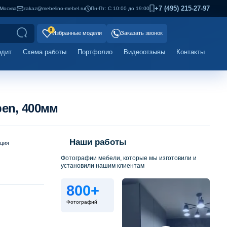
+7 (495) 215-27-97
Москва
zakaz@mebelino-mebel.ru
Пн-Пт: С 10:00 до 19:00
0
Избранные модели
Заказать звонок
едит
Схема работы
Портфолио
Видеоотзывы
Контакты
en, 400мм
Наши работы
ация
Фотографии мебели, которые мы изготовили и
установили нашим клиентам
800+
Фотографий