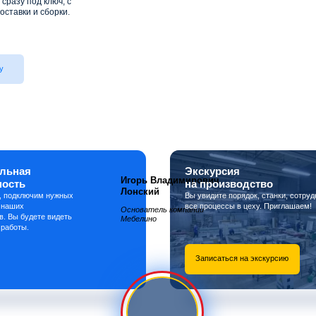
сразу под ключ, с
оставки и сборки.
у
льная
Экскурсия
Игорь Владимирович
ность
на производство
Лонский
, подключим нужных
Вы увидите порядок, станки, сотруд
 наших
все процессы в цеху. Приглашаем!
Основатель компании
в. Вы будете видеть
Мебелино
 работы.
Записаться на экскурсию