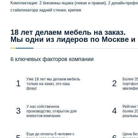
Комплектация: 2 боковины ящика (левая и правая); 2 дизайн-профи
стабилизатора задней стенки; крепеж
18 лет делаем мебель на заказ.
Мы одни из лидеров по Москве и
6 ключевых факторов компании
Уже 18 лет мы делаем мебель
Более 35
только на заказ, это наш
портфол
фокус
квалифи
У нас собственное
Рейтинг 
производство, открытое для
более 20
клиентов компании
реальны
Еще до оплаты 6 человек с
Цена бе