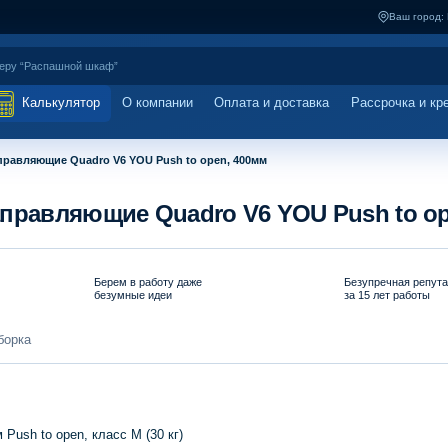
Ваш город:
Калькулятор
О компании
Оплата и доставка
Рассрочка и кр
правляющие Quadro V6 YOU Push to open, 400мм
аправляющие Quadro V6 YOU Push to op
Берем в работу даже
Безупречная репут
безумные идеи
за 15 лет работы
борка
ush to open, класс M (30 кг)