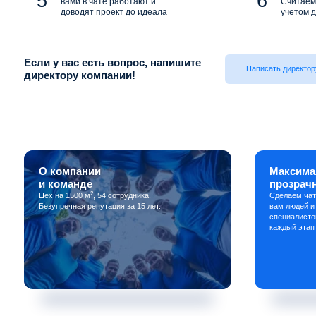
вами в чате работают и
Считаем 
доводят проект до идеала
учетом д
Если у вас есть вопрос, напишите
Написать директор
директору компании!
О компании
Максима
и команде
прозрач
2
Цех на 1500 м
, 54 сотрудника.
Сделаем чат
Безупречная репутация за 15 лет.
вам людей и
специалисто
каждый этап