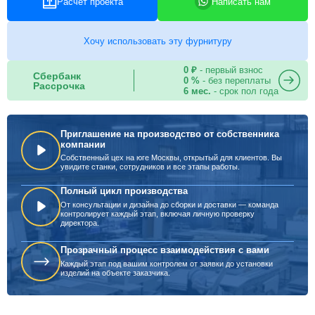
Расчет проекта
Написать нам
Хочу использовать эту фурнитуру
0 ₽
- первый взнос
Сбербанк
0 %
- без переплаты
Рассрочка
6 мес.
- срок пол года
Приглашение на производство от собственника
компании
Собственный цех на юге Москвы, открытый для клиентов. Вы
увидите станки, сотрудников и все этапы работы.
Полный цикл производства
От консультации и дизайна до сборки и доставки — команда
контролирует каждый этап, включая личную проверку
директора.
Прозрачный процесс взаимодействия с вами
Каждый этап под вашим контролем от заявки до установки
изделий на объекте заказчика.