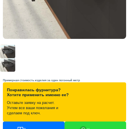
Схема работы
Акции и скидки
Портфолио
Видеоотзывы
Статьи
Примерная стоимость изделия за один погонный метр
Понравилась фурнитура?
Контакты
Хотите применить именно ее?
Оставьте заявку на расчет.
Учтем все ваши пожелания и
сделаем под ключ.