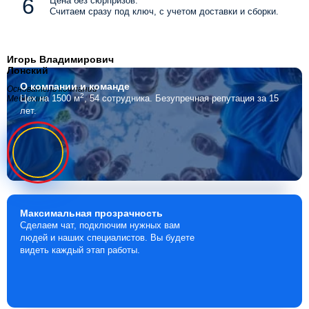
Цена без сюрпризов.
Считаем сразу под ключ, с учетом доставки и сборки.
Игорь Владимирович
Лонский
О компании
и команде
Основатель компании
2
Цех на 1500 м
, 54 сотрудника.
Безупречная репутация за 15
Мебелино
лет.
Максимальная
прозрачность
Сделаем чат, подключим нужных вам
людей и наших специалистов. Вы будете
видеть каждый этап работы.