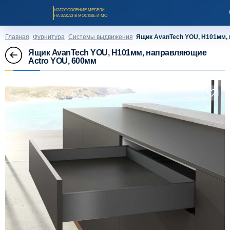
ИЗГОТОВЛЕНИЕ МЕБЕЛИ
НА ЗАКАЗ В МОСКВЕ И МО
Главная
Фурнитура
Системы выдвижения
Ящик AvanTech YOU, H101мм,
Ящик AvanTech YOU, H101мм, направляющие
Actro YOU, 600мм
Заказать звонок
Каталог мебели на заказ
О компании
Оплата и доставка
Рассрочка и кредит