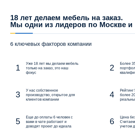
18 лет делаем мебель на заказ.
Мы одни из лидеров по Москве и
6 ключевых факторов компании
Уже 18 лет мы делаем мебель
Более 35
только на заказ, это наш
портфол
фокус
квалифи
У нас собственное
Рейтинг 
производство, открытое для
более 20
клиентов компании
реальны
Еще до оплаты 6 человек с
Цена бе
вами в чате работают и
Считаем 
доводят проект до идеала
учетом д