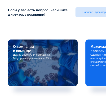
Если у вас есть вопрос, напишите
Написать директор
директору компании!
О компании
Максима
и команде
прозрач
2
Цех на 1500 м
, 54 сотрудника.
Сделаем чат
Безупречная репутация за 15 лет.
вам людей и
специалисто
каждый этап