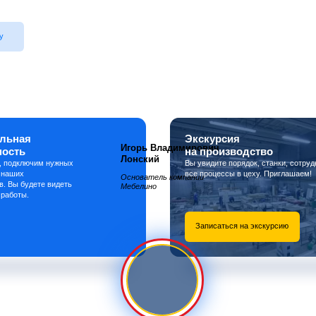
у
льная
Экскурсия
Игорь Владимирович
ность
на производство
Лонский
, подключим нужных
Вы увидите порядок, станки, сотруд
 наших
все процессы в цеху. Приглашаем!
Основатель компании
в. Вы будете видеть
Мебелино
 работы.
Записаться на экскурсию