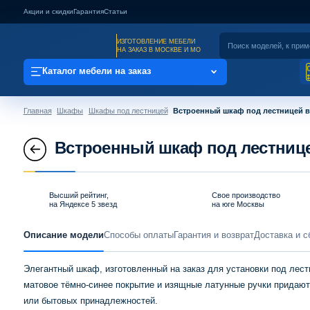
Акции и скидки
Гарантия
Статьи
ИЗГОТОВЛЕНИЕ МЕБЕЛИ
НА ЗАКАЗ В МОСКВЕ И МО
Каталог мебели на заказ
Главная
Шкафы
Шкафы под лестницей
Встроенный шкаф под лестницей в
Встроенный шкаф под лестнице
Высший рейтинг,
Свое производство
на Яндексе 5 звезд
на юге Москвы
Описание модели
Способы оплаты
Гарантия и возврат
Доставка и с
Элегантный шкаф, изготовленный на заказ для установки под ле
матовое тёмно-синее покрытие и изящные латунные ручки придают
или бытовых принадлежностей.