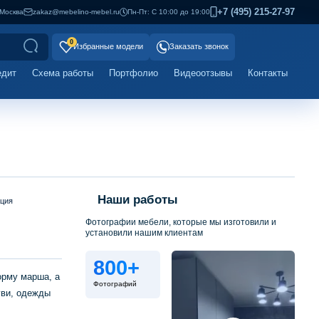
+7 (495) 215-27-97
Москва
zakaz@mebelino-mebel.ru
Пн-Пт: С 10:00 до 19:00
0
Избранные модели
Заказать звонок
едит
Схема работы
Портфолио
Видеоотзывы
Контакты
Наши работы
ация
Фотографии мебели, которые мы изготовили и
установили нашим клиентам
800+
орму марша, а
Фотографий
уви, одежды