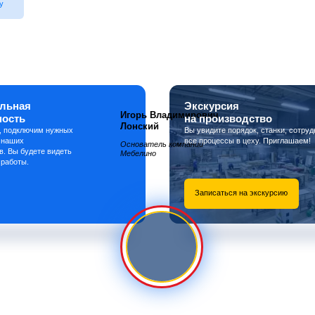
у
льная
Экскурсия
Игорь Владимирович
ность
на производство
Лонский
, подключим нужных
Вы увидите порядок, станки, сотруд
 наших
все процессы в цеху. Приглашаем!
Основатель компании
в. Вы будете видеть
Мебелино
 работы.
Записаться на экскурсию