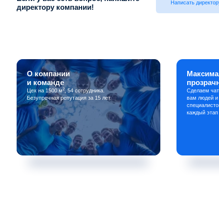
Написать директор
директору компании!
О компании
Максима
и команде
прозрач
2
Цех на 1500 м
, 54 сотрудника.
Сделаем чат
Безупречная репутация за 15 лет.
вам людей и
специалисто
каждый этап