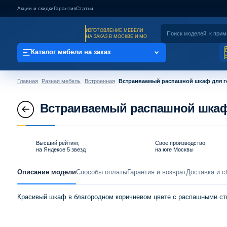
Акции и скидки
Гарантия
Статьи
ИЗГОТОВЛЕНИЕ МЕБЕЛИ
НА ЗАКАЗ В МОСКВЕ И МО
Каталог мебели на заказ
Главная
Разная мебель
Встроенная
Встраиваемый распашной шкаф для го
Встраиваемый распашной шкаф 
Высший рейтинг,
Свое производство
на Яндексе 5 звезд
на юге Москвы
Описание модели
Способы оплаты
Гарантия и возврат
Доставка и с
Красивый шкаф в благородном коричневом цвете с распашными ст