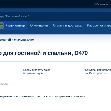
Ваш город:
Калькулятор
О компании
Оплата и доставка
Рассрочка и кр
стиной и спальни, D470
для гостиной и спальни, D470
Берем в работу даже
Безупречная репут
безумные идеи
за 15 лет работы
борка
ворками и встроенным стеллажом с открытыми полками.