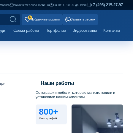
+7 (495) 215-27-97
Москва
zakaz@mebelino-mebel.ru
Пн-Пт: С 10:00 до 19:00
0
Избранные модели
Заказать звонок
едит
Схема работы
Портфолио
Видеоотзывы
Контакты
Наши работы
ация
Фотографии мебели, которые мы изготовили и
установили нашим клиентам
800+
Фотографий