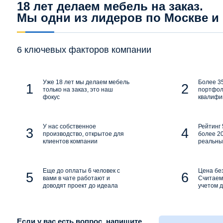
18 лет делаем мебель на заказ.
Мы одни из лидеров по Москве и
6 ключевых факторов компании
Уже 18 лет мы делаем мебель
Более 35
только на заказ, это наш
портфол
фокус
квалифи
У нас собственное
Рейтинг 
производство, открытое для
более 20
клиентов компании
реальны
Еще до оплаты 6 человек с
Цена бе
вами в чате работают и
Считаем 
доводят проект до идеала
учетом д
Если у вас есть вопрос, напишите