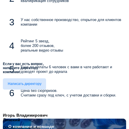
квалификация сотрудников
У нас собственное производство, открытое для клиентов
компании
Рейтинг 5 звезд,
более 200 отзывов,
реальные видео отзывы
Если у вас есть вопрос,
Еще до оплаты 6 человек с вами в чате работают и
напишите директору
доводят проект до идеала
компании!
Написать директору
Цена без сюрпризов.
Считаем сразу под ключ, с учетом доставки и сборки.
Игорь Владимирович
Лонский
О компании
и команде
Основатель компании