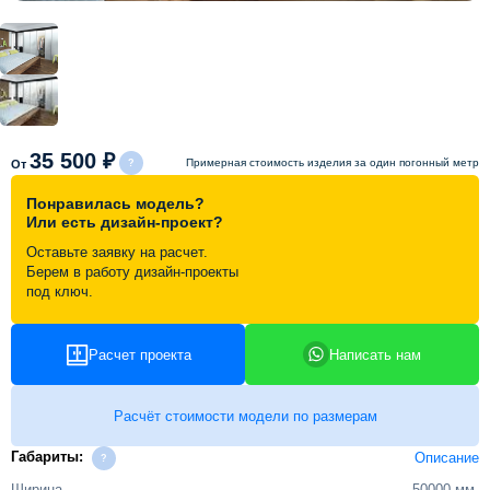
Схема работы
Акции и скидки
35 500 ₽
Примерная стоимость изделия за один погонный метр
Портфолио
От
Понравилась модель?
Или есть дизайн-проект?
Видеоотзывы
Оставьте заявку на расчет.
Берем в работу дизайн-проекты
Статьи
под ключ.
Контакты
Расчет проекта
Написать нам
Расчёт стоимости модели по размерам
Габариты:
Описание
Ширина
50000 мм.