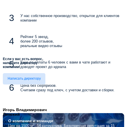
У нас собственное производство, открытое для клиентов
компании
Рейтинг 5 звезд,
более 200 отзывов,
реальные видео отзывы
Если у вас есть вопрос,
Еще до оплаты 6 человек с вами в чате работают и
напишите директору
доводят проект до идеала
компании!
Написать директору
Цена без сюрпризов.
Считаем сразу под ключ, с учетом доставки и сборки.
Игорь Владимирович
Лонский
О компании
и команде
Основатель компании
2
Цех на 1500 м
, 54 сотрудника.
Безупречная репутация за 15
Мебелино