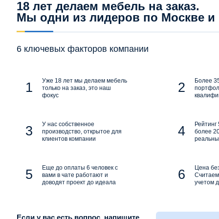
18 лет делаем мебель на заказ.
Мы одни из лидеров по Москве и
6 ключевых факторов компании
Уже 18 лет мы делаем мебель
Более 35
только на заказ, это наш
портфол
фокус
квалифи
У нас собственное
Рейтинг 
производство, открытое для
более 20
клиентов компании
реальны
Еще до оплаты 6 человек с
Цена бе
вами в чате работают и
Считаем 
доводят проект до идеала
учетом д
Если у вас есть вопрос, напишите