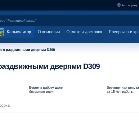
Ваш город:
Калькулятор
О компании
Оплата и доставка
Рассрочка и кр
е с раздвижными дверями D309
 раздвижными дверями D309
Берем в работу даже
Безупречная репут
безумные идеи
за 15 лет работы
борка