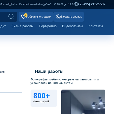
+7 (495) 215-27-97
Москва
zakaz@mebelino-mebel.ru
Пн-Пт: С 10:00 до 19:00
0
Избранные модели
Заказать звонок
едит
Схема работы
Портфолио
Видеоотзывы
Контакты
Наши работы
ация
Фотографии мебели, которые мы изготовили и
установили нашим клиентам
800+
Фотографий