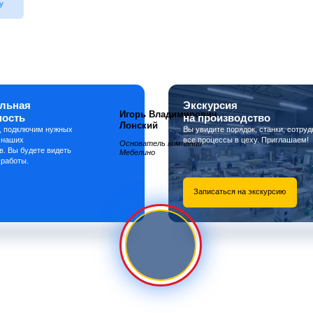
у
льная
Экскурсия
Игорь Владимирович
ность
на производство
Лонский
, подключим нужных
Вы увидите порядок, станки, сотруд
 наших
все процессы в цеху. Приглашаем!
Основатель компании
в. Вы будете видеть
Мебелино
 работы.
Записаться на экскурсию