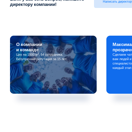
Написать директор
директору компании!
О компании
Максима
и команде
прозрач
2
Цех на 1500 м
, 54 сотрудника.
Сделаем чат
Безупречная репутация за 15 лет.
вам людей и
специалисто
каждый этап