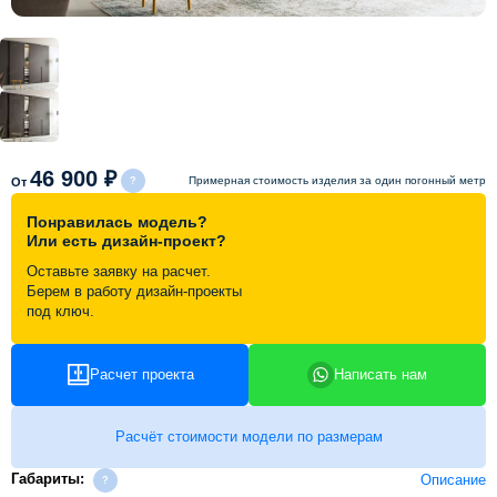
Схема работы
Акции и скидки
Портфолио
46 900 ₽
Примерная стоимость изделия за один погонный метр
От
Понравилась модель?
Видеоотзывы
Или есть дизайн-проект?
Оставьте заявку на расчет.
Берем в работу дизайн-проекты
Статьи
под ключ.
Контакты
Расчет проекта
Написать нам
Расчёт стоимости модели по размерам
Габариты:
Описание