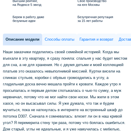
Высший рейтинг,
Свое производство
на Яндексе 5 звезд
на юге Москвы
Берем в работу даже
Безупречная репутация
безумные идеи
за 15 лет работы
Описание модели
Способы оплаты
Гарантия и возврат
Достав
Наши заказчики поделились своей семейной историей. Когда мы
въехали в эту квартиру, я сразу поняла: спальня у нас будет местом
для сна, а не для хранения. Но с двумя детьми и моей коллекцией
платьев это оказалось невыполнимой миссией. Куртки висели на
спинках стульев, коробки с обувью громоздились в углу, а
гладильная доска вечно мешала пройти к кровати. Каждое утро я
просыпалась и первым делом спотыкалась о чью-то сумку, а муж
нервничал, потому что не мог найти свои носки. Мы жили в этом
хаосе, но он высасывал силы. Я уже думала, что так и будем
мучиться, пока не наткнулась в интернете на встроенный шкаф до
потолка D307. Сначала я сомневалась: влезет ли он в наш кривой
угол? Я перемерила стену три раза, потому что боялась ошибиться.
Дом старый, углы не идеальные, и я уже намучилась с мебелью,