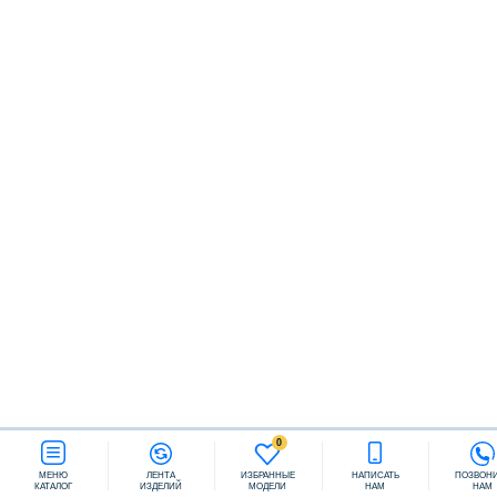
Заказать звонок
0
МЕНЮ
ЛЕНТА
ИЗБРАННЫЕ
НАПИСАТЬ
ПОЗВОН
КАТАЛОГ
ИЗДЕЛИЙ
МОДЕЛИ
НАМ
НАМ