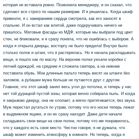
которая не вставала ровно. Позвонила менеджеру, и он сказал, что
сделают все строго по нашим размерам. И я решилась. Когда шкаф
привезли, я с замиранием сердца смотрела, как его заносят в
спальню. И он встал как влитой, даже подкручивать ничего не
пришлось. Матовые фасады из МДФ, которые мы выбрали под цвет
стен, не бликовали, и я сразу поняла, что не ошиблась с выбором. А
когда я открыла дверцы, восторгу не было предела! Внутри было
столько полок и штанг, что я растерялась. Но я начала раскладывать
вещи, и пошло как по маслу. На верхние полки уехали коробки с
летней одеждой, на средние я сложила свитера, а на нижние
поставила обувь. Мои длинные пальто теперь висят на штанге без
заломов, а рубашки мужа больше не путаются друг с другом.
Главное, что этот шкаф занял весь угол до потолка, и теперь у нас
нет той дурацкой пустой зоны, которая вечно собирала пыль. И когда
я закрываю дверцу, она не хлопает, а мягко притягивается, без звука.
Муж перестал ругаться по утрам, потому что его носки теперь лежат
в выдвижном ящике, и он их сразу находит. Даже дети начали
складывать свои вещи на свои полки, потому что им понравилось,
что у каждого есть свое место. Честно говоря, я не думала, что
шкаф может изменить атмосферу в комнате. Но теперь, когда я