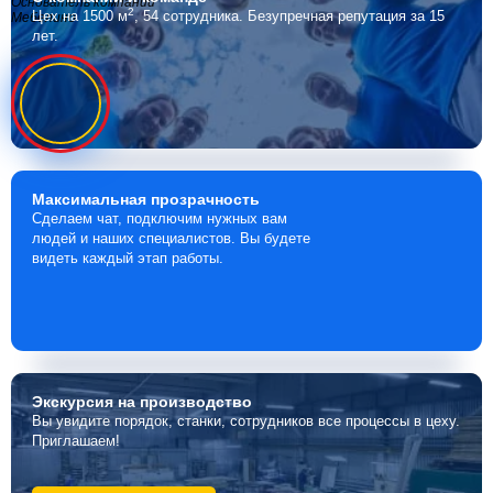
Основатель компании
2
Цех на 1500 м
, 54 сотрудника.
Безупречная репутация за 15
Мебелино
лет.
Максимальная
прозрачность
Сделаем чат, подключим нужных вам
людей и наших специалистов. Вы будете
видеть каждый этап работы.
Экскурсия
на производство
Вы увидите порядок, станки, сотрудников все процессы в цеху.
Приглашаем!