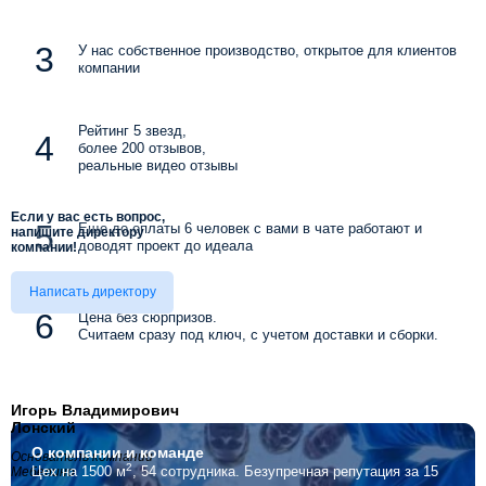
У нас собственное производство, открытое для клиентов
компании
Рейтинг 5 звезд,
более 200 отзывов,
реальные видео отзывы
Если у вас есть вопрос,
Еще до оплаты 6 человек с вами в чате работают и
напишите директору
доводят проект до идеала
компании!
Написать директору
Цена без сюрпризов.
Считаем сразу под ключ, с учетом доставки и сборки.
Игорь Владимирович
Лонский
О компании
и команде
Основатель компании
2
Цех на 1500 м
, 54 сотрудника.
Безупречная репутация за 15
Мебелино