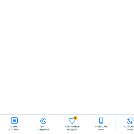
Заказать звонок
0
МЕНЮ
ЛЕНТА
ИЗБРАННЫЕ
НАПИСАТЬ
ПОЗВОН
КАТАЛОГ
ИЗДЕЛИЙ
МОДЕЛИ
НАМ
НАМ