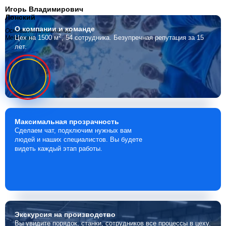
Игорь Владимирович
Лонский
О компании
и команде
Основатель компании
2
Цех на 1500 м
, 54 сотрудника.
Безупречная репутация за 15
Мебелино
лет.
Максимальная
прозрачность
Сделаем чат, подключим нужных вам
людей и наших специалистов. Вы будете
видеть каждый этап работы.
Экскурсия
на производство
Вы увидите порядок, станки, сотрудников все процессы в цеху.