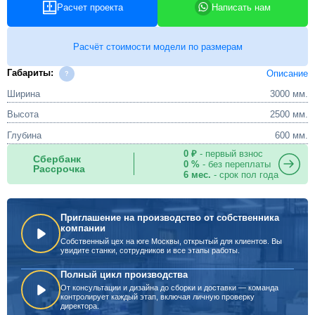
Расчет проекта
Написать нам
Расчёт стоимости модели по размерам
Габариты:
Описание
Ширина
3000 мм.
Высота
2500 мм.
Глубина
600 мм.
0 ₽
- первый взнос
Сбербанк
0 %
- без переплаты
Рассрочка
6 мес.
- срок пол года
Приглашение на производство от собственника
компании
Собственный цех на юге Москвы, открытый для клиентов. Вы
увидите станки, сотрудников и все этапы работы.
Полный цикл производства
От консультации и дизайна до сборки и доставки — команда
контролирует каждый этап, включая личную проверку
директора.