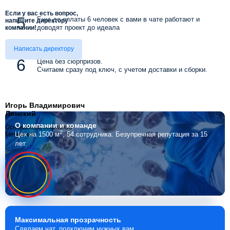
Если у вас есть вопрос,
Еще до оплаты 6 человек с вами в чате работают и
напишите директору
доводят проект до идеала
компании!
Написать директору
Цена без сюрпризов.
Считаем сразу под ключ, с учетом доставки и сборки.
Игорь Владимирович
Лонский
О компании
и команде
Основатель компании
2
Цех на 1500 м
, 54 сотрудника.
Безупречная репутация за 15
Мебелино
лет.
Максимальная
прозрачность
Сделаем чат, подключим нужных вам