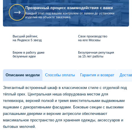
Прозрачный процесс взаимодействия с вами
Каждый этап под вашим контролем от заявки до установки
изделий на объекте заказчика.
Высший рейтинг,
Свое производство
на Яндексе 5 звезд
на юге Москвы
Берем в работу даже
Безупречная репутация
безумные идеи
за 15 лет работы
Описание модели
Способы оплаты
Гарантия и возврат
Достав
Элегантный встроенный шкаф в классическом стиле с отделкой под
тёплый орех. Центральная ниша оборудована местом для
телевизора, верхней полкой и тремя вместительными выдвижными
ящиками с декоративными фасадами. Боковые секции с высокими
распашными дверями и верхние антресоли обеспечивают
максимальное пространство для хранения одежды, аксессуаров и
бытовых мелочей.