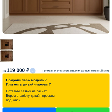
Схема работы
Акции и скидки
Портфолио
Видеоотзывы
Статьи
119 000 ₽
Примерная стоимость изделия за один погонный метр
От
Понравилась модель?
Контакты
Или есть дизайн-проект?
Оставьте заявку на расчет.
Берем в работу дизайн-проекты
под ключ.