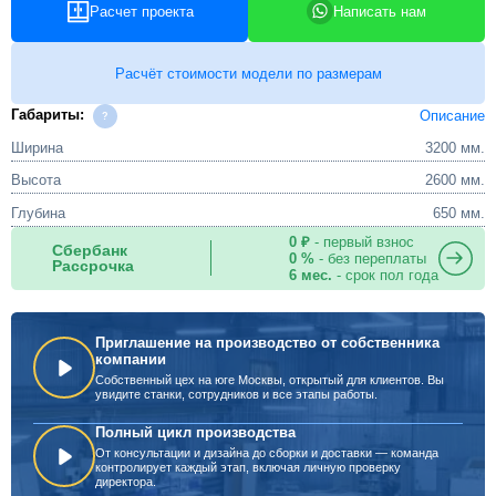
Расчет проекта
Написать нам
Расчёт стоимости модели по размерам
Габариты:
Описание
Ширина
3200 мм.
Высота
2600 мм.
Глубина
650 мм.
0 ₽
- первый взнос
Сбербанк
0 %
- без переплаты
Рассрочка
6 мес.
- срок пол года
Приглашение на производство от собственника
компании
Собственный цех на юге Москвы, открытый для клиентов. Вы
увидите станки, сотрудников и все этапы работы.
Полный цикл производства
От консультации и дизайна до сборки и доставки — команда
контролирует каждый этап, включая личную проверку
директора.