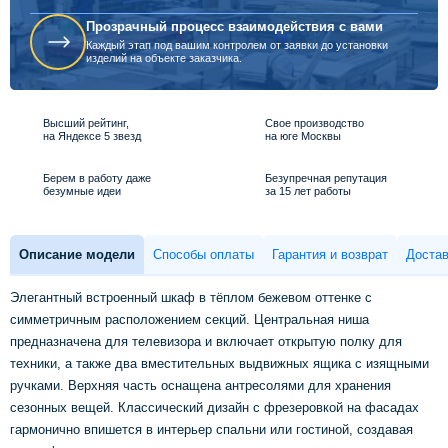
Прозрачный процесс взаимодействия с вами
Каждый этап под вашим контролем от заявки до установки
изделий на объекте заказчика.
Высший рейтинг,
Свое производство
на Яндексе 5 звезд
на юге Москвы
Берем в работу даже
Безупречная репутация
безумные идеи
за 15 лет работы
Описание модели
Способы оплаты
Гарантия и возврат
Достав
Элегантный встроенный шкаф в тёплом бежевом оттенке с
симметричным расположением секций. Центральная ниша
предназначена для телевизора и включает открытую полку для
техники, а также два вместительных выдвижных ящика с изящными
ручками. Верхняя часть оснащена антресолями для хранения
сезонных вещей. Классический дизайн с фрезеровкой на фасадах
гармонично впишется в интерьер спальни или гостиной, создавая