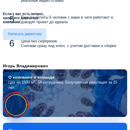
реальные видео отзывы
Если у вас есть вопрос,
Еще до оплаты 6 человек с вами в чате работают и
напишите директору
доводят проект до идеала
компании!
Написать директору
Цена без сюрпризов.
Считаем сразу под ключ, с учетом доставки и сборки.
Игорь Владимирович
Лонский
О компании
и команде
Основатель компании
2
Цех на 1500 м
, 54 сотрудника.
Безупречная репутация за 15
Мебелино
лет.