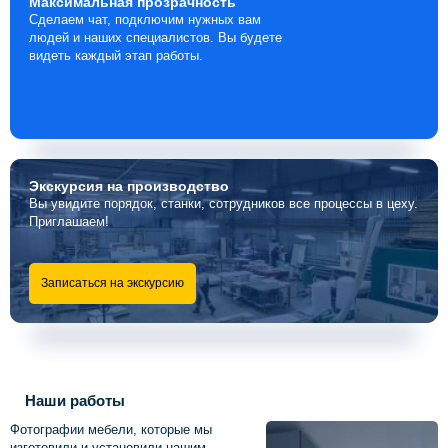
Максимальная
прозрачность
Сделаем чат, подключим нужных вам
людей и наших специалистов. Вы будете
видеть каждый этап работы.
Экскурсия
на производство
Вы увидите порядок, станки, сотрудников все процессы в цеху.
Приглашаем!
Записаться на экскурсию
Наши работы
Фотографии мебели, которые мы
изготовили и установили нашим