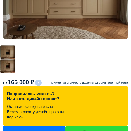
Схема работы
Акции и скидки
Портфолио
Видеоотзывы
Статьи
165 000 ₽
Примерная стоимость изделия за один погонный метр
От
Понравилась модель?
Контакты
Или есть дизайн-проект?
Оставьте заявку на расчет.
Берем в работу дизайн-проекты
под ключ.