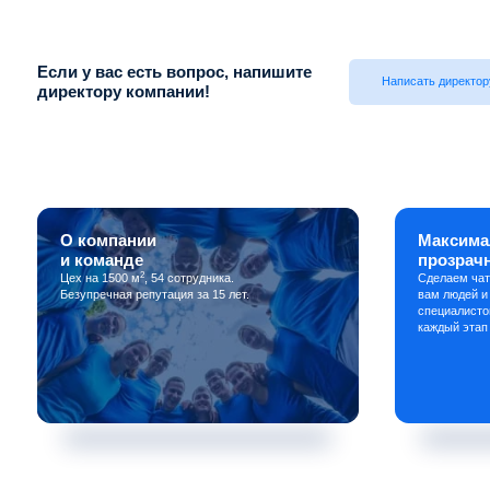
Если у вас есть вопрос, напишите
Написать директор
директору компании!
О компании
Максима
и команде
прозрач
2
Цех на 1500 м
, 54 сотрудника.
Сделаем чат
Безупречная репутация за 15 лет.
вам людей и
специалисто
каждый этап