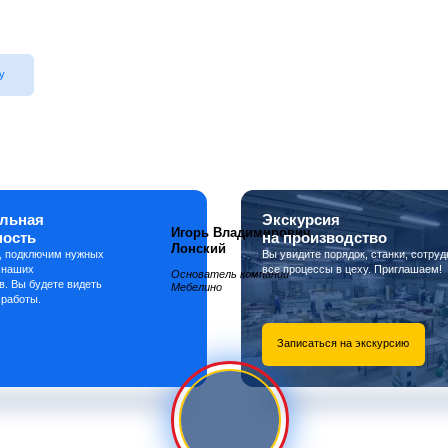
у
льная
Экскурсия
Игорь Владимирович
ность
на производство
Лонский
, подключим нужных
Вы увидите порядок, станки, сотруд
 наших
все процессы в цеху. Приглашаем!
Основатель компании
в. Вы будете видеть
Мебелино
 работы.
Записаться на экскурсию