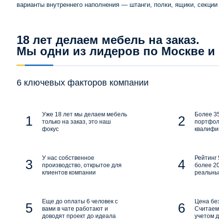
варианты внутреннего наполнения — штанги, полки, ящики, секции 
18 лет делаем мебель на заказ.
Мы одни из лидеров по Москве и
6 ключевых факторов компании
Уже 18 лет мы делаем мебель
Более 35
только на заказ, это наш
портфол
фокус
квалифи
У нас собственное
Рейтинг 
производство, открытое для
более 20
клиентов компании
реальны
Еще до оплаты 6 человек с
Цена бе
вами в чате работают и
Считаем 
доводят проект до идеала
учетом д