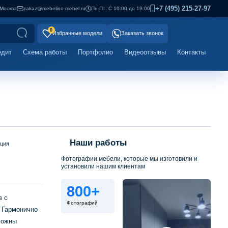
+7 (495) 215-27-97
Москва
zakaz@mebelino-mebel.ru
Пн-Пт: С 10:00 до 19:00
0
Избранные модели
Заказать звонок
едит
Схема работы
Портфолио
Видеоотзывы
Контакты
Наши работы
ация
Фотографии мебели, которые мы изготовили и
установили нашим клиентам
800+
в с
Фотографий
. Гармонично
можны