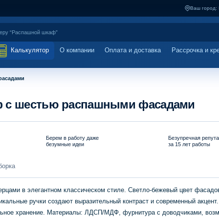
Ваш город:
Калькулятор
О компании
Оплата и доставка
Рассрочка и кр
фасадами
ф с шестью распашными фасадами
Берем в работу даже
Безупречная репут
безумные идеи
за 15 лет работы
борка
цами в элегантном классическом стиле. Светло-бежевый цвет фасадо
тикальные ручки создают выразительный контраст и современный акцент
ельное хранение. Материалы: ЛДСП/МДФ, фурнитура с доводчиками, воз