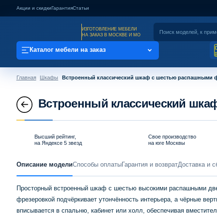
Акции и скидки
Гарантия
Статьи
ИЗГОТОВЛЕНИЕ МЕБЕЛИ
НА ЗАКАЗ В МОСКВЕ И МО
Каталог мебели на заказ
Главная
Шкафы
Встроенный классический шкаф с шестью распашными 
Встроенный классический шка
Высший рейтинг,
Свое производство
на Яндексе 5 звезд
на юге Москвы
Описание модели
Способы оплаты
Гарантия и возврат
Доставка и с
Просторный встроенный шкаф с шестью высокими распашными двер
фрезеровкой подчёркивает утончённость интерьера, а чёрные вер
вписывается в спальню, кабинет или холл, обеспечивая вместит