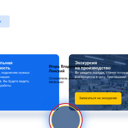
у
льная
Экскурсия
Игорь Владимирович
ность
на производство
Лонский
, подключим нужных
Вы увидите порядок, станки, сотруд
 наших
все процессы в цеху. Приглашаем!
Основатель компании
в. Вы будете видеть
Мебелино
 работы.
Записаться на экскурсию