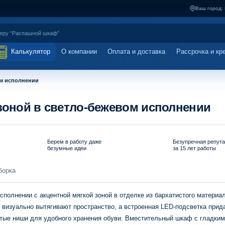
Ваш город:
Калькулятор
О компании
Оплата и доставка
Рассрочка и кр
ом исполнении
зоной в светло-бежевом исполнении
Берем в работу даже
Безупречная репут
безумные идеи
за 15 лет работы
борка
сполнении с акцентной мягкой зоной в отделке из бархатистого материа
 визуально вытягивают пространство, а встроенная LED-подсветка прид
тые ниши для удобного хранения обуви. Вместительный шкаф с гладки