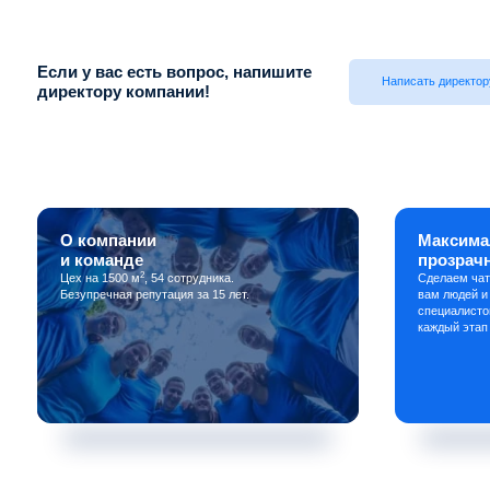
Если у вас есть вопрос, напишите
Написать директор
директору компании!
О компании
Максима
и команде
прозрач
2
Цех на 1500 м
, 54 сотрудника.
Сделаем чат
Безупречная репутация за 15 лет.
вам людей и
специалисто
каждый этап