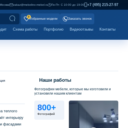
+7 (495) 215-27-97
Москва
zakaz@mebelino-mebel.ru
Пн-Пт: С 10:00 до 19:00
0
Избранные модели
Заказать звонок
едит
Схема работы
Портфолио
Видеоотзывы
Контакты
Наши работы
ация
Фотографии мебели, которые мы изготовили и
установили нашим клиентам
800+
ла теплого
Фотографий
аёт интерьеру
ми фасадами