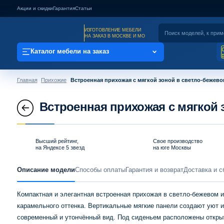
Акции и скидки
Гарантия
Статьи
ИЗГОТОВЛЕНИЕ МЕБЕЛИ
НА ЗАКАЗ В МОСКВЕ И МО
Каталог мебели на заказ
Главная
Прихожие
Встроенная прихожая с мягкой зоной в светло-бежев
Встроенная прихожая с мягкой 
Высший рейтинг,
Свое производство
на Яндексе 5 звезд
на юге Москвы
Описание модели
Способы оплаты
Гарантия и возврат
Доставка и с
Компактная и элегантная встроенная прихожая в светло-бежевом и
карамельного оттенка. Вертикальные мягкие панели создают уют и
современный и утончённый вид. Под сиденьем расположены откры