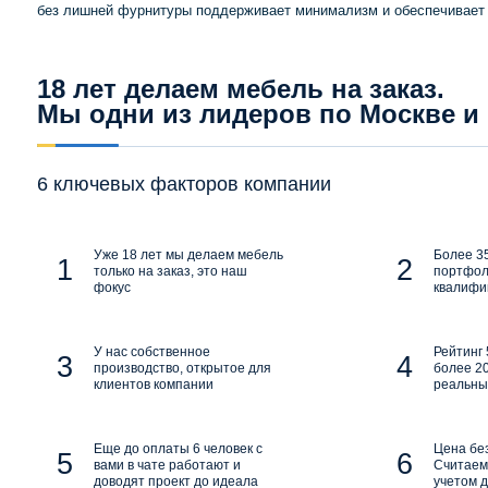
без лишней фурнитуры поддерживает минимализм и обеспечивает 
18 лет делаем мебель на заказ.
Мы одни из лидеров по Москве и
6 ключевых факторов компании
Уже 18 лет мы делаем мебель
Более 35
только на заказ, это наш
портфол
фокус
квалифи
У нас собственное
Рейтинг 
производство, открытое для
более 20
клиентов компании
реальны
Еще до оплаты 6 человек с
Цена бе
вами в чате работают и
Считаем 
доводят проект до идеала
учетом д