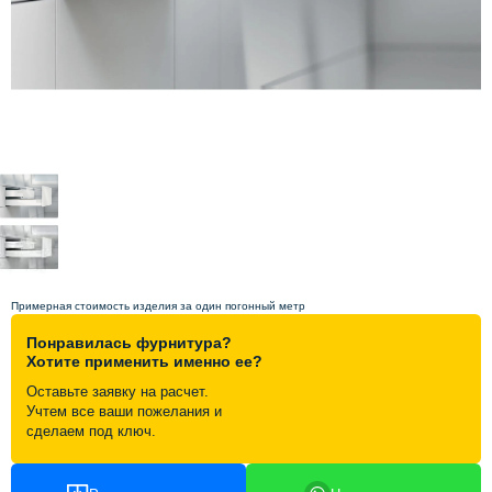
Схема работы
Акции и скидки
Портфолио
Видеоотзывы
Статьи
Примерная стоимость изделия за один погонный метр
Понравилась фурнитура?
Контакты
Хотите применить именно ее?
Оставьте заявку на расчет.
Учтем все ваши пожелания и
сделаем под ключ.