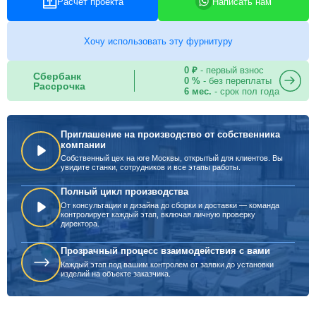
Расчет проекта
Написать нам
Хочу использовать эту фурнитуру
0 ₽
- первый взнос
Сбербанк
0 %
- без переплаты
Рассрочка
6 мес.
- срок пол года
Приглашение на производство от собственника
компании
Собственный цех на юге Москвы, открытый для клиентов. Вы
увидите станки, сотрудников и все этапы работы.
Полный цикл производства
От консультации и дизайна до сборки и доставки — команда
контролирует каждый этап, включая личную проверку
директора.
Прозрачный процесс взаимодействия с вами
Каждый этап под вашим контролем от заявки до установки
изделий на объекте заказчика.