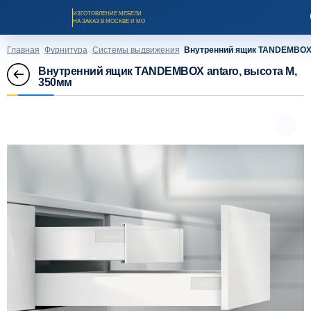
ИЗГОТОВЛЕНИЕ МЕБЕЛИ
НА ЗАКАЗ В МОСКВЕ И МО
Главная
Фурнитура
Системы выдвижения
Внутренний ящик TANDEMBOX 
Внутренний ящик TANDEMBOX antaro, высота M,
350мм
Заказать звонок
Каталог мебели на заказ
О компании
Оплата и доставка
Рассрочка и кредит