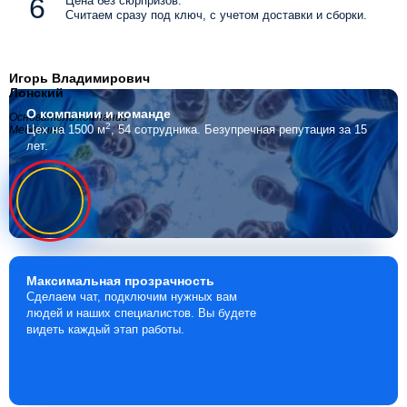
Цена без сюрпризов.
Считаем сразу под ключ, с учетом доставки и сборки.
Игорь Владимирович
Лонский
О компании
и команде
Основатель компании
2
Цех на 1500 м
, 54 сотрудника.
Безупречная репутация за 15
Мебелино
лет.
Максимальная
прозрачность
Сделаем чат, подключим нужных вам
людей и наших специалистов. Вы будете
видеть каждый этап работы.