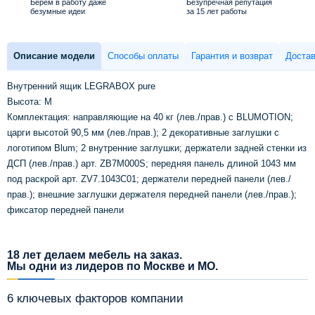
Берем в работу даже
Безупречная репутация
безумные идеи
за 15 лет работы
Описание модели
Способы оплаты
Гарантия и возврат
Достав
Внутренний ящик LEGRABOX pure
Высота: M
Комплектация: направляющие на 40 кг (лев./прав.) с BLUMOTION;
царги высотой 90,5 мм (лев./прав.); 2 декоративные заглушки с
логотипом Blum; 2 внутренние заглушки; держатели задней стенки из
ДСП (лев./прав.) арт. ZB7M000S; передняя панель длиной 1043 мм
под раскрой арт. ZV7.1043C01; держатели передней панели (лев./
прав.); внешние заглушки держателя передней панели (лев./прав.);
фиксатор передней панели
18 лет делаем мебель на заказ.
Мы одни из лидеров по Москве и МО.
6 ключевых факторов компании