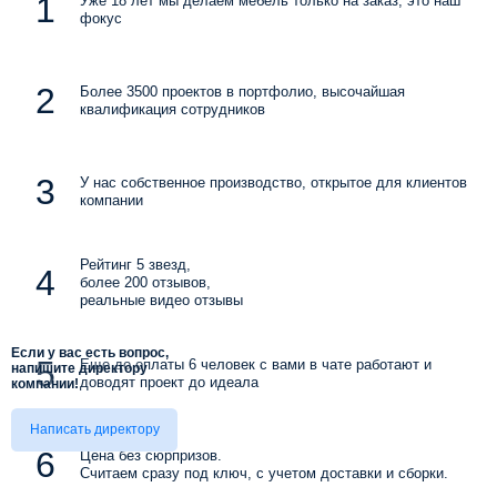
Уже 18 лет мы делаем мебель только на заказ, это наш
фокус
Более 3500 проектов в портфолио, высочайшая
квалификация сотрудников
У нас собственное производство, открытое для клиентов
компании
Рейтинг 5 звезд,
более 200 отзывов,
реальные видео отзывы
Если у вас есть вопрос,
Еще до оплаты 6 человек с вами в чате работают и
напишите директору
доводят проект до идеала
компании!
Написать директору
Цена без сюрпризов.
Считаем сразу под ключ, с учетом доставки и сборки.