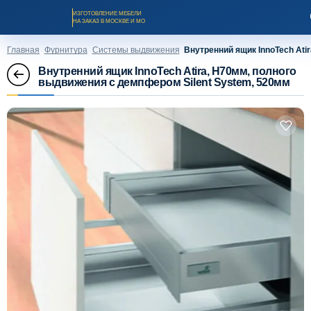
ИЗГОТОВЛЕНИЕ МЕБЕЛИ
НА ЗАКАЗ В МОСКВЕ И МО
Главная
Фурнитура
Системы выдвижения
Внутренний ящик InnoTech Ati
Внутренний ящик InnoTech Atira, H70мм, полного
выдвижения с демпфером Silent System, 520мм
Заказать звонок
Каталог мебели на заказ
О компании
Оплата и доставка
Рассрочка и кредит