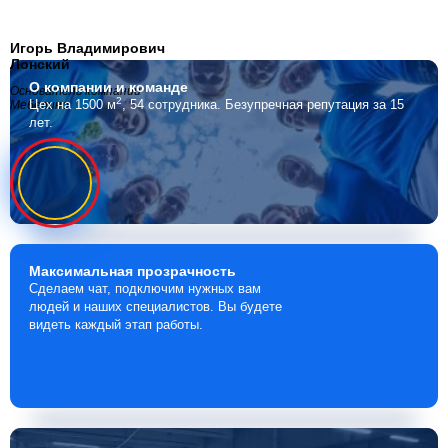
Игорь Владимирович
Лонский
О компании
и команде
Основатель компании
2
Цех на 1500 м
, 54 сотрудника.
Безупречная репутация за 15
Мебелино
лет.
Максимальная
прозрачность
Сделаем чат, подключим нужных вам
людей и наших специалистов. Вы будете
видеть каждый этап работы.