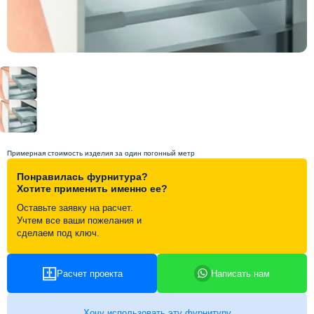
Схема работы
Акции и скидки
Портфолио
Видеоотзывы
Примерная стоимость изделия за один погонный метр
Понравилась фурнитура?
Статьи
Хотите применить именно ее?
Оставьте заявку на расчет.
Учтем все ваши пожелания и
Контакты
сделаем под ключ.
Расчет проекта
Написать нам
Хочу использовать эту фурнитуру