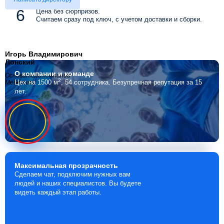
Цена без сюрпризов.
Считаем сразу под ключ, с учетом доставки и сборки.
Игорь Владимирович
Лонский
О компании
и команде
Основатель компании
2
Цех на 1500 м
, 54 сотрудника.
Безупречная репутация за 15
Мебелино
лет.
Максимальная
прозрачность
Сделаем чат, подключим нужных вам
людей и наших специалистов. Вы будете
видеть каждый этап работы.