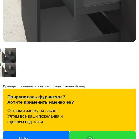
Схема работы
Акции и скидки
Портфолио
Видеоотзывы
Статьи
Примерная стоимость изделия за один погонный метр
Понравилась фурнитура?
Контакты
Хотите применить именно ее?
Оставьте заявку на расчет.
Учтем все ваши пожелания и
сделаем под ключ.