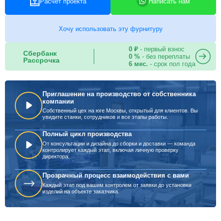
Расчет проекта
Написать нам
Хочу использовать эту фурнитуру
0 ₽
- первый взнос
Сбербанк
0 %
- без переплаты
Рассрочка
6 мес.
- срок пол года
Приглашение на производство от собственника
компании
Собственный цех на юге Москвы, открытый для клиентов. Вы
увидите станки, сотрудников и все этапы работы.
Полный цикл производства
От консультации и дизайна до сборки и доставки — команда
контролирует каждый этап, включая личную проверку
директора.
Прозрачный процесс взаимодействия с вами
Каждый этап под вашим контролем от заявки до установки
изделий на объекте заказчика.