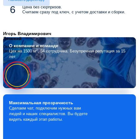
Цена без сюрпризов.
Считаем сразу под ключ, с учетом доставки и сборки.
Игорь Владимирович
Лонский
О компании
и команде
Основатель компании
2
Цех на 1500 м
, 54 сотрудника.
Безупречная репутация за 15
Мебелино
лет.
Максимальная
прозрачность
Сделаем чат, подключим нужных вам
людей и наших специалистов. Вы будете
видеть каждый этап работы.