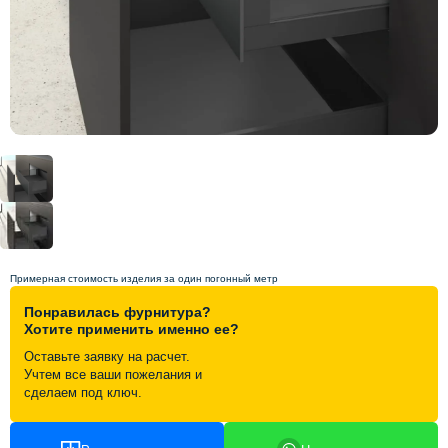
Схема работы
Акции и скидки
Портфолио
Видеоотзывы
Статьи
Примерная стоимость изделия за один погонный метр
Понравилась фурнитура?
Контакты
Хотите применить именно ее?
Оставьте заявку на расчет.
Учтем все ваши пожелания и
сделаем под ключ.