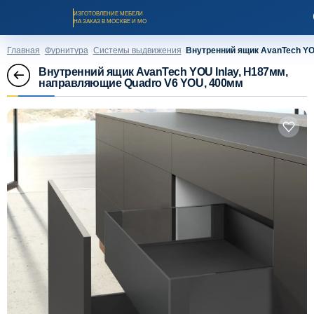
ИЗГОТОВЛЕНИЕ МЕБЕЛИ
НА ЗАКАЗ В МОСКВЕ И МО
Главная
Фурнитура
Системы выдвижения
Внутренний ящик AvanTech YO
Внутренний ящик AvanTech YOU Inlay, H187мм,
направляющие Quadro V6 YOU, 400мм
Заказать звонок
Каталог мебели на заказ
О компании
Оплата и доставка
Рассрочка и кредит