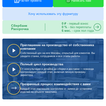
Расчет проекта
Написать нам
Хочу использовать эту фурнитуру
0 ₽
- первый взнос
Сбербанк
0 %
- без переплаты
Рассрочка
6 мес.
- срок пол года
Приглашение на производство от собственника
компании
Собственный цех на юге Москвы, открытый для клиентов. Вы
увидите станки, сотрудников и все этапы работы.
Полный цикл производства
От консультации и дизайна до сборки и доставки — команда
контролирует каждый этап, включая личную проверку
директора.
Прозрачный процесс взаимодействия с вами
Каждый этап под вашим контролем от заявки до установки
изделий на объекте заказчика.