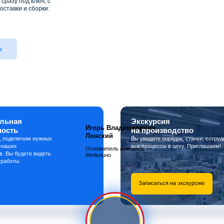
сразу под ключ, с
оставки и сборки.
у
льная
Экскурсия
Игорь Владимирович
ность
на производство
Лонский
, подключим нужных
Вы увидите порядок, станки, сотруд
 наших
все процессы в цеху. Приглашаем!
Основатель компании
в. Вы будете видеть
Мебелино
 работы.
Записаться на экскурсию