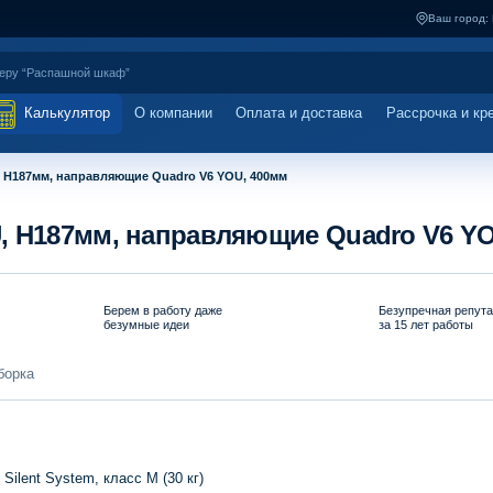
Ваш город:
Калькулятор
О компании
Оплата и доставка
Рассрочка и кр
 H187мм, направляющие Quadro V6 YOU, 400мм
, H187мм, направляющие Quadro V6 Y
Берем в работу даже
Безупречная репут
безумные идеи
за 15 лет работы
борка
lent System, класс M (30 кг)