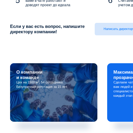
вами в чате работают и
Считаем 
доводят проект до идеала
учетом д
Если у вас есть вопрос, напишите
Написать директор
директору компании!
О компании
Максима
и команде
прозрач
2
Цех на 1500 м
, 54 сотрудника.
Сделаем чат
Безупречная репутация за 15 лет.
вам людей и
специалисто
каждый этап