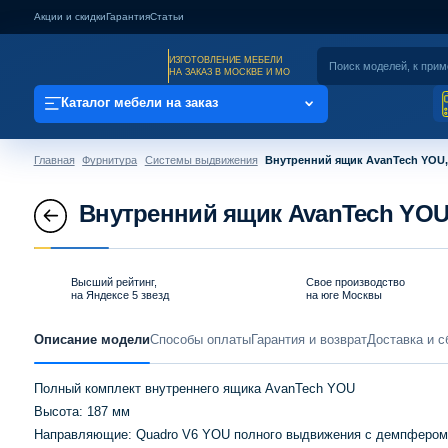
Акции и скидки
Гарантия
Статьи
ИЗГОТОВЛЕНИЕ МЕБЕЛИ
НА ЗАКАЗ В МОСКВЕ И МО
Каталог мебели на заказ
Главная
Фурнитура
Системы выдвижения
Внутренний ящик AvanTech YOU,
Внутренний ящик AvanTech YOU
Высший рейтинг,
Свое производство
на Яндексе 5 звезд
на юге Москвы
Описание модели
Способы оплаты
Гарантия и возврат
Доставка и с
Полный комплект внутреннего ящика AvanTech YOU
Высота: 187 мм
Направляющие: Quadro V6 YOU полного выдвижения с демпфером Si