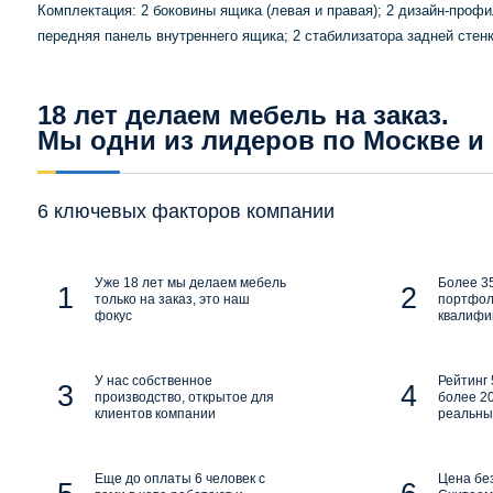
Комплектация: 2 боковины ящика (левая и правая); 2 дизайн-профи
передняя панель внутреннего ящика; 2 стабилизатора задней стенк
18 лет делаем мебель на заказ.
Мы одни из лидеров по Москве и
6 ключевых факторов компании
Уже 18 лет мы делаем мебель
Более 35
только на заказ, это наш
портфол
фокус
квалифи
У нас собственное
Рейтинг 
производство, открытое для
более 20
клиентов компании
реальны
Еще до оплаты 6 человек с
Цена бе