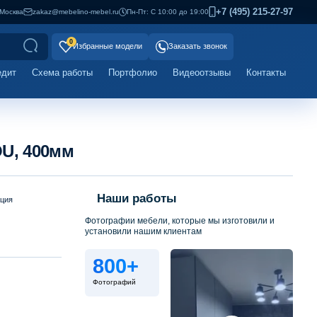
+7 (495) 215-27-97
Москва
zakaz@mebelino-mebel.ru
Пн-Пт: С 10:00 до 19:00
0
Избранные модели
Заказать звонок
едит
Схема работы
Портфолио
Видеоотзывы
Контакты
OU, 400мм
Наши работы
ация
Фотографии мебели, которые мы изготовили и
установили нашим клиентам
800+
Фотографий