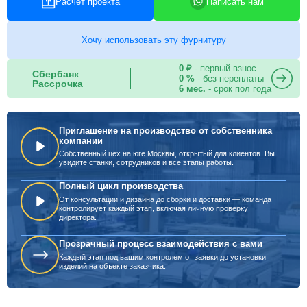
Расчет проекта
Написать нам
Хочу использовать эту фурнитуру
0 ₽
- первый взнос
Сбербанк
0 %
- без переплаты
Рассрочка
6 мес.
- срок пол года
Приглашение на производство от собственника
компании
Собственный цех на юге Москвы, открытый для клиентов. Вы
увидите станки, сотрудников и все этапы работы.
Полный цикл производства
От консультации и дизайна до сборки и доставки — команда
контролирует каждый этап, включая личную проверку
директора.
Прозрачный процесс взаимодействия с вами
Каждый этап под вашим контролем от заявки до установки
изделий на объекте заказчика.