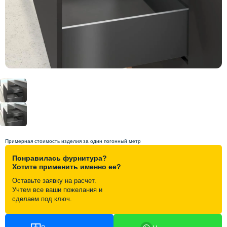
Схема работы
Акции и скидки
Портфолио
Видеоотзывы
Статьи
Примерная стоимость изделия за один погонный метр
Понравилась фурнитура?
Контакты
Хотите применить именно ее?
Оставьте заявку на расчет.
Учтем все ваши пожелания и
сделаем под ключ.