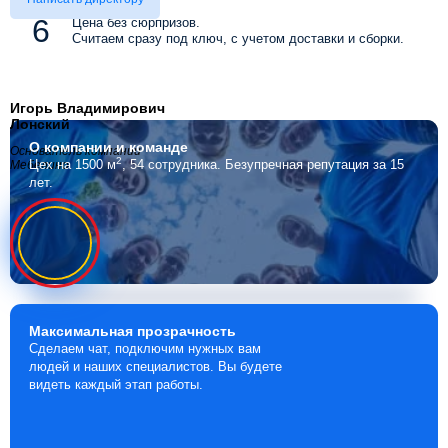
Цена без сюрпризов.
Считаем сразу под ключ, с учетом доставки и сборки.
Игорь Владимирович
Лонский
О компании
и команде
Основатель компании
2
Цех на 1500 м
, 54 сотрудника.
Безупречная репутация за 15
Мебелино
лет.
Максимальная
прозрачность
Сделаем чат, подключим нужных вам
людей и наших специалистов. Вы будете
видеть каждый этап работы.