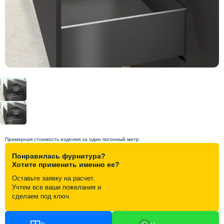
Схема работы
Акции и скидки
Портфолио
Видеоотзывы
Статьи
Примерная стоимость изделия за один погонный метр
Понравилась фурнитура?
Контакты
Хотите применить именно ее?
Оставьте заявку на расчет.
Учтем все ваши пожелания и
сделаем под ключ.