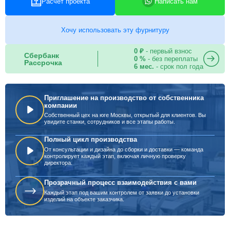
Расчет проекта
Написать нам
Хочу использовать эту фурнитуру
0 ₽
- первый взнос
Сбербанк
0 %
- без переплаты
Рассрочка
6 мес.
- срок пол года
Приглашение на производство от собственника
компании
Собственный цех на юге Москвы, открытый для клиентов. Вы
увидите станки, сотрудников и все этапы работы.
Полный цикл производства
От консультации и дизайна до сборки и доставки — команда
контролирует каждый этап, включая личную проверку
директора.
Прозрачный процесс взаимодействия с вами
Каждый этап под вашим контролем от заявки до установки
изделий на объекте заказчика.