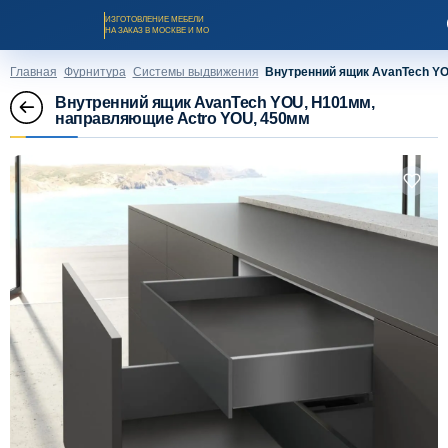
ИЗГОТОВЛЕНИЕ МЕБЕЛИ
НА ЗАКАЗ В МОСКВЕ И МО
Главная
Фурнитура
Системы выдвижения
Внутренний ящик AvanTech YO
Внутренний ящик AvanTech YOU, H101мм,
направляющие Actro YOU, 450мм
Заказать звонок
Каталог мебели на заказ
О компании
Оплата и доставка
Рассрочка и кредит