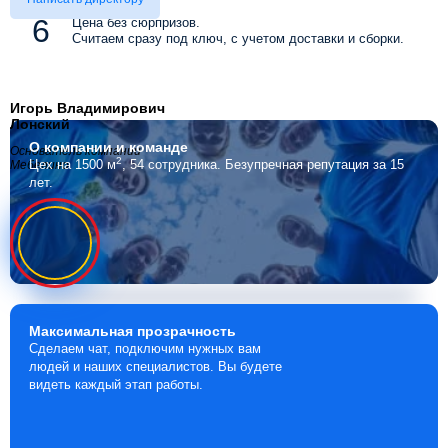
Цена без сюрпризов.
Считаем сразу под ключ, с учетом доставки и сборки.
Игорь Владимирович
Лонский
О компании
и команде
Основатель компании
2
Цех на 1500 м
, 54 сотрудника.
Безупречная репутация за 15
Мебелино
лет.
Максимальная
прозрачность
Сделаем чат, подключим нужных вам
людей и наших специалистов. Вы будете
видеть каждый этап работы.