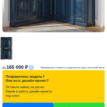
Схема работы
Акции и скидки
Портфолио
Видеоотзывы
Статьи
165 000 ₽
Примерная стоимость изделия за один погонный метр
От
Понравилась модель?
Контакты
Или есть дизайн-проект?
Оставьте заявку на расчет.
Берем в работу дизайн-проекты
под ключ.