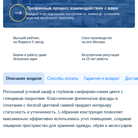
Прозрачный процесс взаимодействия с вами
Каждый этап под вашим контролем от заявки до установки
изделий на объекте заказчика.
Высший рейтинг,
Свое производство
на Яндексе 5 звезд
на юге Москвы
Берем в работу даже
Безупречная репутация
безумные идеи
за 15 лет работы
Описание модели
Способы оплаты
Гарантия и возврат
Достав
Роскошный угловой шкаф в глубоком сапфирово-синем цвете с
глянцевым покрытием. Классические филенчатые фасады в
сочетании с богатой цветовой гаммой придают интерьеру
статусность и утонченность. L-образная конструкция позволяет
максимально эффективно использовать угол помещения, создавая
обширное пространство для хранения одежды, обуви и аксессуаров.