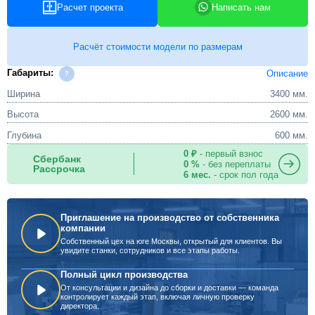
Расчет проекта
Написать нам
Расчёт стоимости модели по размерам
Габариты:
Описание
Ширина
3400 мм.
Высота
2600 мм.
Глубина
600 мм.
0 ₽
- первый взнос
Сбербанк
0 %
- без переплаты
Рассрочка
6 мес.
- срок пол года
Приглашение на производство от собственника
компании
Собственный цех на юге Москвы, открытый для клиентов. Вы
увидите станки, сотрудников и все этапы работы.
Полный цикл производства
От консультации и дизайна до сборки и доставки — команда
контролирует каждый этап, включая личную проверку
директора.