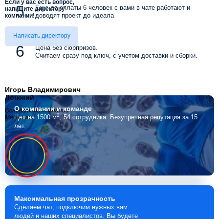
Если у вас есть вопрос,
Еще до оплаты 6 человек с вами в чате работают и
напишите директору
доводят проект до идеала
компании!
Написать директору
Цена без сюрпризов.
Считаем сразу под ключ, с учетом доставки и сборки.
Игорь Владимирович
Лонский
О компании
и команде
Основатель компании
2
Цех на 1500 м
, 54 сотрудника.
Безупречная репутация за 15
Мебелино
лет.
Максимальная
прозрачность
Сделаем чат, подключим нужных вам
людей и наших специалистов. Вы будете