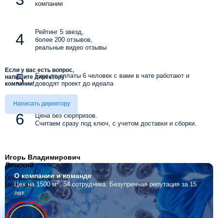
компании
Рейтинг 5 звезд,
более 200 отзывов,
реальные видео отзывы
Если у вас есть вопрос,
Еще до оплаты 6 человек с вами в чате работают и
напишите директору
доводят проект до идеала
компании!
Написать директору
Цена без сюрпризов.
Считаем сразу под ключ, с учетом доставки и сборки.
Игорь Владимирович
Лонский
О компании
и команде
Основатель компании
2
Цех на 1500 м
, 54 сотрудника.
Безупречная репутация за 15
Мебелино
лет.