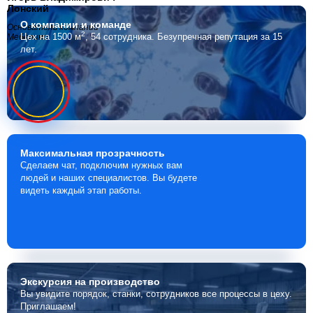
Лонский
О компании
и команде
Основатель компании
2
Цех на 1500 м
, 54 сотрудника.
Безупречная репутация за 15
Мебелино
лет.
Максимальная
прозрачность
Сделаем чат, подключим нужных вам
людей и наших специалистов. Вы будете
видеть каждый этап работы.
Экскурсия
на производство
Вы увидите порядок, станки, сотрудников все процессы в цеху.
Приглашаем!