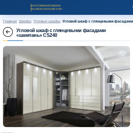
ИЗГОТОВЛЕНИЕ МЕБЕЛИ
НА ЗАКАЗ В МОСКВЕ И МО
Главная
Шкафы
Угловые шкафы
Угловой шкаф с глянцевыми фасадам
Угловой шкаф с глянцевыми фасадами
«шампань» CS240
Заказать звонок
Каталог мебели на заказ
О компании
Оплата и доставка
Рассрочка и кредит