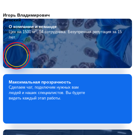
Игорь Владимирович
Лонский
О компании
и команде
Основатель компании
2
Цех на 1500 м
, 54 сотрудника.
Безупречная репутация за 15
Мебелино
лет.
Максимальная
прозрачность
Сделаем чат, подключим нужных вам
людей и наших специалистов. Вы будете
видеть каждый этап работы.