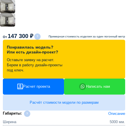
Схема работы
Акции и скидки
147 300 ₽
Примерная стоимость изделия за один погонный метр
От
Портфолио
Понравилась модель?
Или есть дизайн-проект?
Видеоотзывы
Оставьте заявку на расчет.
Берем в работу дизайн-проекты
под ключ.
Статьи
Расчет проекта
Написать нам
Контакты
Расчёт стоимости модели по размерам
Габариты:
Описание
Ширина
5000 мм.