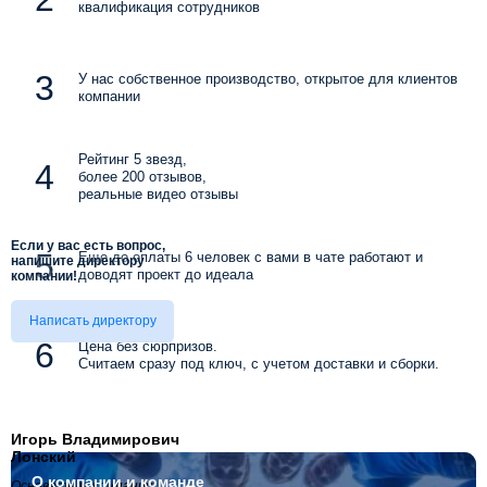
квалификация сотрудников
У нас собственное производство, открытое для клиентов
компании
Рейтинг 5 звезд,
более 200 отзывов,
реальные видео отзывы
Если у вас есть вопрос,
Еще до оплаты 6 человек с вами в чате работают и
напишите директору
доводят проект до идеала
компании!
Написать директору
Цена без сюрпризов.
Считаем сразу под ключ, с учетом доставки и сборки.
Игорь Владимирович
Лонский
О компании
и команде
Основатель компании