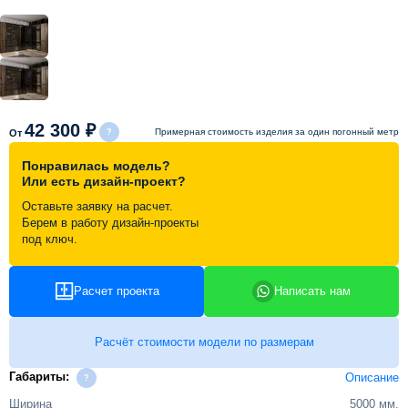
Схема работы
Акции и скидки
42 300 ₽
Примерная стоимость изделия за один погонный метр
От
Портфолио
Понравилась модель?
Или есть дизайн-проект?
Видеоотзывы
Оставьте заявку на расчет.
Берем в работу дизайн-проекты
под ключ.
Статьи
Расчет проекта
Написать нам
Контакты
Расчёт стоимости модели по размерам
Габариты:
Описание
Ширина
5000 мм.