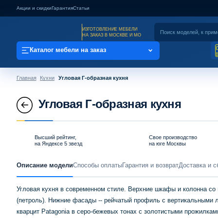
Акции и скидки
Гарантия
Статьи
ИЗГОТОВЛЕНИЕ МЕБЕЛИ
НА ЗАКАЗ В МОСКВЕ И МО
Каталог мебели на заказ
Главная
Кухни
Угловая Г-образная кухня
Угловая Г-образная кухня
Высший рейтинг,
Свое производство
на Яндексе 5 звезд
на юге Москвы
Описание модели
Способы оплаты
Гарантия и возврат
Доставка и с
Угловая кухня в современном стиле. Верхние шкафы и колонна со 
(петроль). Нижние фасады -- рейчатый профиль с вертикальными л
кварцит Patagonia в серо-бежевых тонах с золотистыми прожилкам