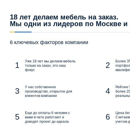
18 лет делаем мебель на заказ.
Мы одни из лидеров по Москве и
6 ключевых факторов компании
Уже 18 лет мы делаем мебель
Более 35
только на заказ, это наш
портфол
фокус
квалифи
У нас собственное
Рейтинг 
производство, открытое для
более 20
клиентов компании
реальны
Еще до оплаты 6 человек с
Цена бе
вами в чате работают и
Считаем 
доводят проект до идеала
учетом д