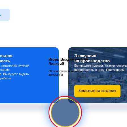
у
льная
Экскурсия
Игорь Владимирович
ность
на производство
Лонский
, подключим нужных
Вы увидите порядок, станки, сотруд
 наших
все процессы в цеху. Приглашаем!
Основатель компании
в. Вы будете видеть
Мебелино
 работы.
Записаться на экскурсию