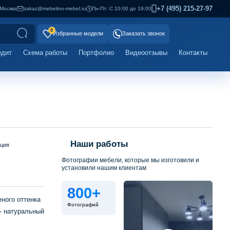
+7 (495) 215-27-97
Москва
zakaz@mebelino-mebel.ru
Пн-Пт: С 10:00 до 19:00
0
Избранные модели
Заказать звонок
едит
Схема работы
Портфолио
Видеоотзывы
Контакты
Наши работы
ация
Фотографии мебели, которые мы изготовили и
установили нашим клиентам
800+
ного оттенка
Фотографий
- натуральный