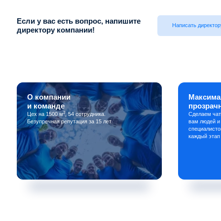
Если у вас есть вопрос, напишите
Написать директор
директору компании!
О компании
Максима
и команде
прозрач
2
Цех на 1500 м
, 54 сотрудника.
Сделаем чат
Безупречная репутация за 15 лет.
вам людей и
специалисто
каждый этап