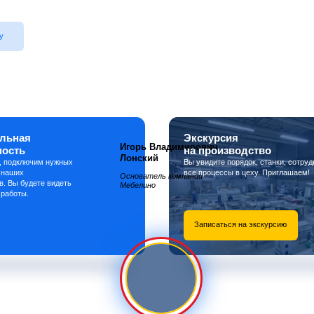
у
льная
Экскурсия
Игорь Владимирович
ность
на производство
Лонский
, подключим нужных
Вы увидите порядок, станки, сотруд
 наших
все процессы в цеху. Приглашаем!
Основатель компании
в. Вы будете видеть
Мебелино
 работы.
Записаться на экскурсию