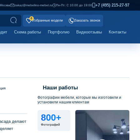
+7 (495) 215-27-97
Москва
zakaz@mebelino-mebel.ru
Пн-Пт: С 10:00 до 19:00
0
Избранные модели
Заказать звонок
едит
Схема работы
Портфолио
Видеоотзывы
Контакты
Наши работы
ация
Фотографии мебели, которые мы изготовили и
установили нашим клиентам
800+
фасада делают
Фотографий
ыделяет