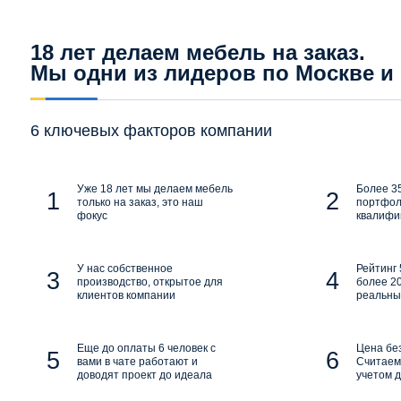
18 лет делаем мебель на заказ.
Мы одни из лидеров по Москве и
6 ключевых факторов компании
Уже 18 лет мы делаем мебель
Более 35
только на заказ, это наш
портфол
фокус
квалифи
У нас собственное
Рейтинг 
производство, открытое для
более 20
клиентов компании
реальны
Еще до оплаты 6 человек с
Цена бе
вами в чате работают и
Считаем 
доводят проект до идеала
учетом д