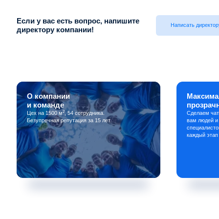
Если у вас есть вопрос, напишите
Написать директор
директору компании!
О компании
Максима
и команде
прозрач
2
Цех на 1500 м
, 54 сотрудника.
Сделаем чат
Безупречная репутация за 15 лет.
вам людей и
специалисто
каждый этап