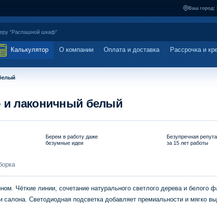
Ваш город:
Калькулятор
О компании
Оплата и доставка
Рассрочка и кр
 белый
о и лаконичный белый
Берем в работу даже
Безупречная репут
безумные идеи
за 15 лет работы
борка
ом. Чёткие линии, сочетание натурального светлого дерева и белого 
и салона. Светодиодная подсветка добавляет премиальности и мягко в