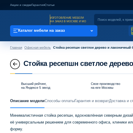
Акции и скидки
Гарантия
Статьи
ИЗГОТОВЛЕНИЕ МЕБЕЛИ
НА ЗАКАЗ В МОСКВЕ И МО
Каталог мебели на заказ
Главная
Офисная мебель
Стойка ресепшн светлое дерево и лаконичный
Стойка ресепшн светлое дерев
Высший рейтинг,
Свое производство
на Яндексе 5 звезд
на юге Москвы
Описание модели
Способы оплаты
Гарантия и возврат
Доставка и с
Минималистичная стойка ресепшн, вдохновлённая северным дизайн
её универсальным решением для современного офиса, клиники ил
форму.