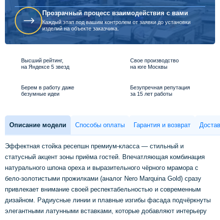
Прозрачный процесс взаимодействия с вами
Каждый этап под вашим контролем от заявки до установки
изделий на объекте заказчика.
Высший рейтинг,
Свое производство
на Яндексе 5 звезд
на юге Москвы
Берем в работу даже
Безупречная репутация
безумные идеи
за 15 лет работы
Описание модели
Способы оплаты
Гарантия и возврат
Достав
Эффектная стойка ресепшн премиум-класса — стильный и
статусный акцент зоны приёма гостей. Впечатляющая комбинация
натурального шпона ореха и выразительного чёрного мрамора с
бело-золотистыми прожилками (аналог Nero Marquina Gold) сразу
привлекает внимание своей респектабельностью и современным
дизайном. Радиусные линии и плавные изгибы фасада подчёркнуты
элегантными латунными вставками, которые добавляют интерьеру