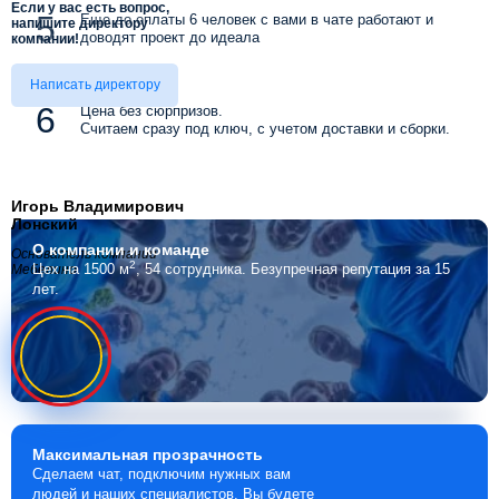
Если у вас есть вопрос,
Еще до оплаты 6 человек с вами в чате работают и
напишите директору
доводят проект до идеала
компании!
Написать директору
Цена без сюрпризов.
Считаем сразу под ключ, с учетом доставки и сборки.
Игорь Владимирович
Лонский
О компании
и команде
Основатель компании
2
Цех на 1500 м
, 54 сотрудника.
Безупречная репутация за 15
Мебелино
лет.
Максимальная
прозрачность
Сделаем чат, подключим нужных вам
людей и наших специалистов. Вы будете