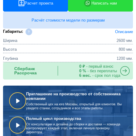
Расчет проекта
Написать нам
Расчёт стоимости модели по размерам
Габариты:
Описание
Ширина
2600 мм.
Высота
800 мм.
Глубина
1200 мм.
0 ₽
- первый взнос
Сбербанк
0 %
- без переплаты
Рассрочка
6 мес.
- срок пол года
Приглашение на производство от собственника
компании
Собственный цех на юге Москвы, открытый для клиентов. Вы
увидите станки, сотрудников и все этапы работы.
Полный цикл производства
От консультации и дизайна до сборки и доставки — команда
контролирует каждый этап, включая личную проверку
директора.