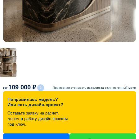
Схема работы
Акции и скидки
Портфолио
Видеоотзывы
Статьи
109 000 ₽
Примерная стоимость изделия за один погонный метр
От
Понравилась модель?
Контакты
Или есть дизайн-проект?
Оставьте заявку на расчет.
Берем в работу дизайн-проекты
под ключ.