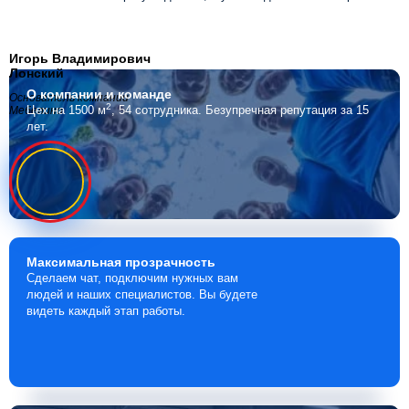
Игорь Владимирович
Лонский
О компании
и команде
Основатель компании
2
Цех на 1500 м
, 54 сотрудника.
Безупречная репутация за 15
Мебелино
лет.
Максимальная
прозрачность
Сделаем чат, подключим нужных вам
людей и наших специалистов. Вы будете
видеть каждый этап работы.