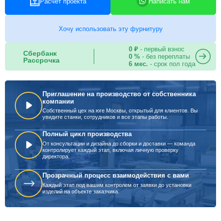
Расчет проекта
Написать нам
Хочу использовать эту фурнитуру
0 ₽
- первый взнос
Сбербанк
0 %
- без переплаты
Рассрочка
6 мес.
- срок пол года
Приглашение на производство от собственника
компании
Собственный цех на юге Москвы, открытый для клиентов. Вы
увидите станки, сотрудников и все этапы работы.
Полный цикл производства
От консультации и дизайна до сборки и доставки — команда
контролирует каждый этап, включая личную проверку
директора.
Прозрачный процесс взаимодействия с вами
Каждый этап под вашим контролем от заявки до установки
изделий на объекте заказчика.