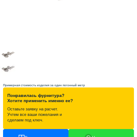
Схема работы
Акции и скидки
Портфолио
Видеоотзывы
Статьи
Примерная стоимость изделия за один погонный метр
Понравилась фурнитура?
Контакты
Хотите применить именно ее?
Оставьте заявку на расчет.
Учтем все ваши пожелания и
сделаем под ключ.