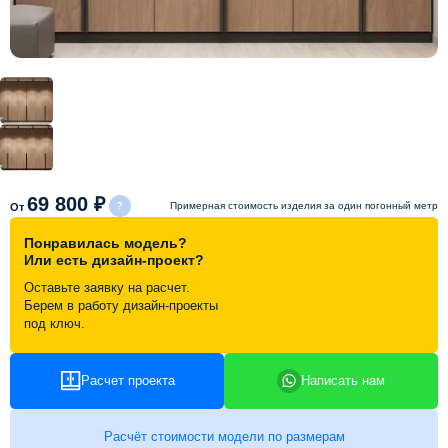
Схема работы
Акции и скидки
Портфолио
69 800 ₽
Примерная стоимость изделия за один погонный метр
От
Видеоотзывы
Понравилась модель?
Или есть дизайн-проект?
Статьи
Оставьте заявку на расчет.
Берем в работу дизайн-проекты
Контакты
под ключ.
Расчет проекта
Написать нам
Расчёт стоимости модели по размерам