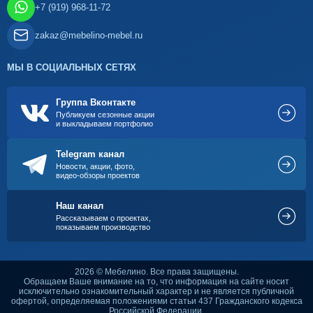
+7 (919) 968-11-72
zakaz@mebelino-mebel.ru
МЫ В СОЦИАЛЬНЫХ СЕТЯХ
Группа Вконтакте
Публикуем сезонные акции
и выкладываем портфолио
Telegram канал
Новости, акции, фото,
видео-обзоры проектов
Наш канал
Рассказываем о проектах,
показываем производство
2026 © Мебелино. Все права защищены.
Обращаем Ваше внимание на то, что информация на сайте носит
исключительно ознакомительный характер и не является публичной
офертой, определяемая положениями статьи 437 Гражданского кодекса
Российской Федерации.