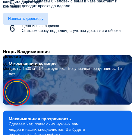
Еще до оплаты 6 человек с вами в чате работают и
напишите директору
доводят проект до идеала
компании!
Написать директору
Цена без сюрпризов.
Считаем сразу под ключ, с учетом доставки и сборки.
Игорь Владимирович
Лонский
О компании
и команде
Основатель компании
2
Цех на 1500 м
, 54 сотрудника.
Безупречная репутация за 15
Мебелино
лет.
Максимальная
прозрачность
Сделаем чат, подключим нужных вам
людей и наших специалистов. Вы будете
видеть каждый этап работы.