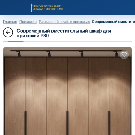
ИЗГОТОВЛЕНИЕ МЕБЕЛИ
НА ЗАКАЗ В МОСКВЕ И МО
Главная
Прихожие
Распашной шкаф в прихожую
Современный вместите
Современный вместительный шкаф для
прихожей P80
Заказать звонок
Каталог мебели на заказ
О компании
Оплата и доставка
Рассрочка и кредит