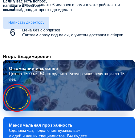
Если у вас есть вопрос,
Еще до оплаты 6 человек с вами в чате работают и
напишите директору
доводят проект до идеала
компании!
Написать директору
Цена без сюрпризов.
Считаем сразу под ключ, с учетом доставки и сборки.
Игорь Владимирович
Лонский
О компании
и команде
Основатель компании
2
Цех на 1500 м
, 54 сотрудника.
Безупречная репутация за 15
Мебелино
лет.
Максимальная
прозрачность
Сделаем чат, подключим нужных вам
людей и наших специалистов. Вы будете