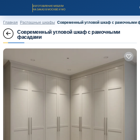
ИЗГОТОВЛЕНИЕ МЕБЕЛИ
НА ЗАКАЗ В МОСКВЕ И МО
Главная
Распашные шкафы
Современный угловой шкаф с рамочными 
Современный угловой шкаф с рамочными
фасадами
Заказать звонок
Каталог мебели на заказ
О компании
Оплата и доставка
Рассрочка и кредит