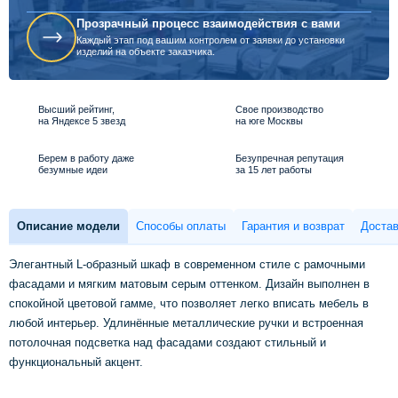
Прозрачный процесс взаимодействия с вами
Каждый этап под вашим контролем от заявки до установки
изделий на объекте заказчика.
Высший рейтинг,
Свое производство
на Яндексе 5 звезд
на юге Москвы
Берем в работу даже
Безупречная репутация
безумные идеи
за 15 лет работы
Описание модели
Способы оплаты
Гарантия и возврат
Достав
Элегантный L-образный шкаф в современном стиле с рамочными
фасадами и мягким матовым серым оттенком. Дизайн выполнен в
спокойной цветовой гамме, что позволяет легко вписать мебель в
любой интерьер. Удлинённые металлические ручки и встроенная
потолочная подсветка над фасадами создают стильный и
функциональный акцент.