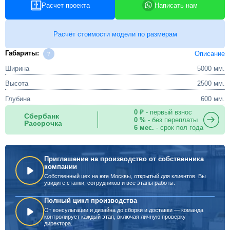
Расчет проекта
Написать нам
Расчёт стоимости модели по размерам
Габариты:
Описание
Ширина
5000 мм.
Высота
2500 мм.
Глубина
600 мм.
0 ₽
- первый взнос
Сбербанк
0 %
- без переплаты
Рассрочка
6 мес.
- срок пол года
Приглашение на производство от собственника
компании
Собственный цех на юге Москвы, открытый для клиентов. Вы
увидите станки, сотрудников и все этапы работы.
Полный цикл производства
От консультации и дизайна до сборки и доставки — команда
контролирует каждый этап, включая личную проверку
директора.