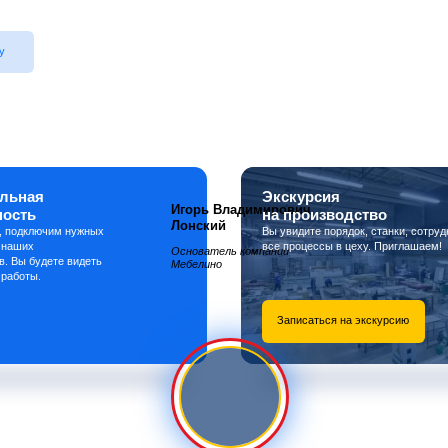
у
льная
Экскурсия
Игорь Владимирович
ность
на производство
Лонский
, подключим нужных
Вы увидите порядок, станки, сотруд
 наших
все процессы в цеху. Приглашаем!
Основатель компании
в. Вы будете видеть
Мебелино
 работы.
Записаться на экскурсию