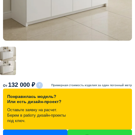
Схема работы
Акции и скидки
Портфолио
Видеоотзывы
Статьи
132 000 ₽
Примерная стоимость изделия за один погонный метр
От
Понравилась модель?
Контакты
Или есть дизайн-проект?
Оставьте заявку на расчет.
Берем в работу дизайн-проекты
под ключ.