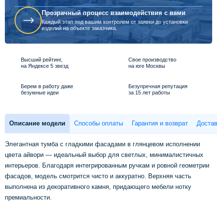
Прозрачный процесс взаимодействия с вами
Каждый этап под вашим контролем от заявки до установки
изделий на объекте заказчика.
Высший рейтинг,
Свое производство
на Яндексе 5 звезд
на юге Москвы
Берем в работу даже
Безупречная репутация
безумные идеи
за 15 лет работы
Описание модели
Способы оплаты
Гарантия и возврат
Достав
Элегантная тумба с гладкими фасадами в глянцевом исполнении
цвета айвори — идеальный выбор для светлых, минималистичных
интерьеров. Благодаря интегрированным ручкам и ровной геометрии
фасадов, модель смотрится чисто и аккуратно. Верхняя часть
выполнена из декоративного камня, придающего мебели нотку
премиальности.