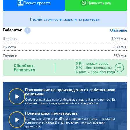
Расчет проекта
Написать нам
Расчёт стоимости модели по размерам
Габариты:
Описание
Ширина
1400 мм.
Высота
830 мм.
Глубина
350 мм.
0 ₽
- первый взнос
Сбербанк
0 %
- без переплаты
Рассрочка
6 мес.
- срок пол года
Приглашение на производство от собственника
компании
Собственный цех на юге Москвы, открытый для клиентов. Вы
увидите станки, сотрудников и все этапы работы.
Полный цикл производства
От консультации и дизайна до сборки и доставки — команда
контролирует каждый этап, включая личную проверку
директора.