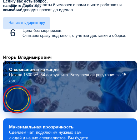
Если у вас есть вопрос,
Еще до оплаты 6 человек с вами в чате работают и
напишите директору
доводят проект до идеала
компании!
Написать директору
Цена без сюрпризов.
Считаем сразу под ключ, с учетом доставки и сборки.
Игорь Владимирович
Лонский
О компании
и команде
Основатель компании
2
Цех на 1500 м
, 54 сотрудника.
Безупречная репутация за 15
Мебелино
лет.
Максимальная
прозрачность
Сделаем чат, подключим нужных вам
людей и наших специалистов. Вы будете