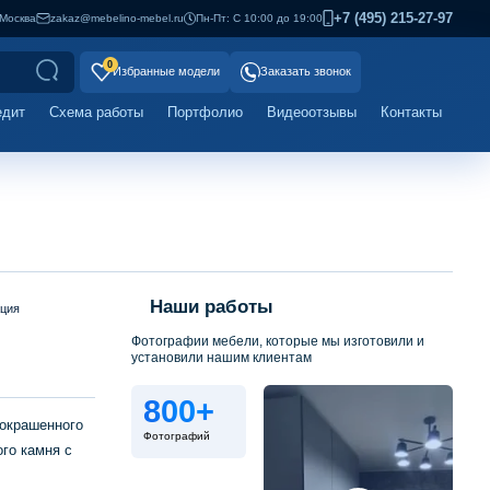
+7 (495) 215-27-97
Москва
zakaz@mebelino-mebel.ru
Пн-Пт: С 10:00 до 19:00
0
Избранные модели
Заказать звонок
едит
Схема работы
Портфолио
Видеоотзывы
Контакты
Наши работы
ация
Фотографии мебели, которые мы изготовили и
установили нашим клиентам
800+
 окрашенного
Фотографий
го камня с