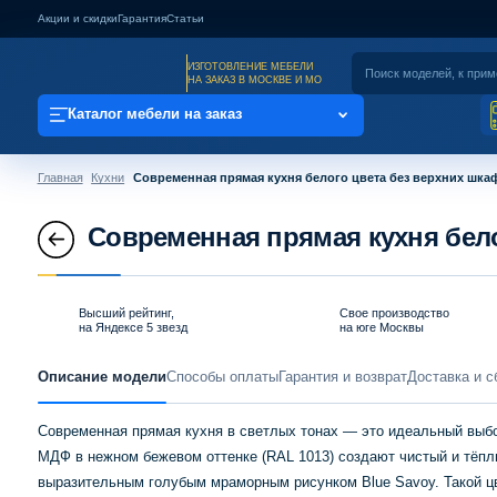
Акции и скидки
Гарантия
Статьи
ИЗГОТОВЛЕНИЕ МЕБЕЛИ
НА ЗАКАЗ В МОСКВЕ И МО
Каталог мебели на заказ
Главная
Кухни
Современная прямая кухня белого цвета без верхних шка
Современная прямая кухня бел
Высший рейтинг,
Свое производство
на Яндексе 5 звезд
на юге Москвы
Описание модели
Способы оплаты
Гарантия и возврат
Доставка и с
Современная прямая кухня в светлых тонах — это идеальный выбор
МДФ в нежном бежевом оттенке (RAL 1013) создают чистый и тёпл
выразительным голубым мраморным рисунком Blue Savoy. Такой цв