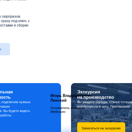
з сюрпризов.
сразу под ключ, с
оставки и сборки.
у
льная
Экскурсия
Игорь Владимирович
ность
на производство
Лонский
, подключим нужных
Вы увидите порядок, станки, сотруд
 наших
все процессы в цеху. Приглашаем!
Основатель компании
в. Вы будете видеть
Мебелино
 работы.
Записаться на экскурсию