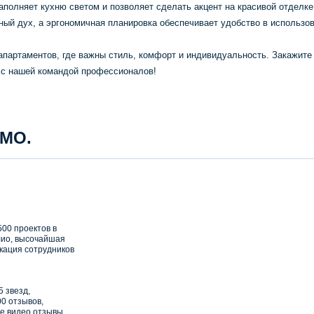
полняет кухню светом и позволяет сделать акцент на красивой отделке
ый дух, а эргономичная планировка обеспечивает удобство в использо
апартаментов, где важны стиль, комфорт и индивидуальность. Закажите
ь с нашей командой профессионалов!
 МО.
00 проектов в
ио, высочайшая
кация сотрудников
5 звезд,
0 отзывов,
е видео отзывы