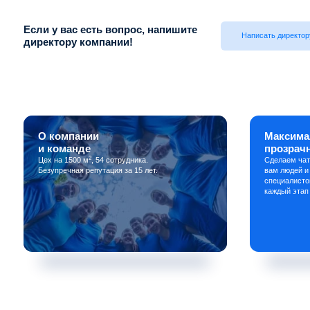
Если у вас есть вопрос, напишите
Написать директор
директору компании!
О компании
Максима
и команде
прозрач
2
Цех на 1500 м
, 54 сотрудника.
Сделаем чат
Безупречная репутация за 15 лет.
вам людей и
специалисто
каждый этап