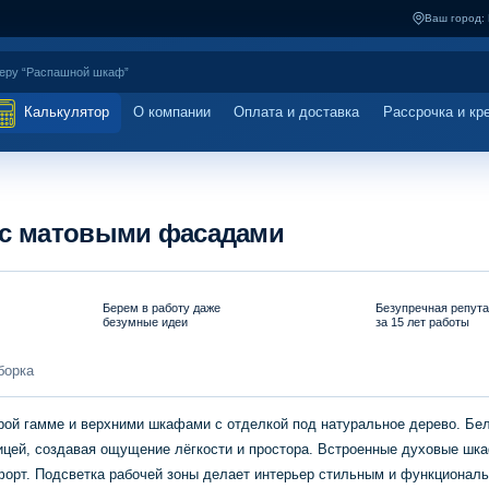
Ваш город:
Калькулятор
О компании
Оплата и доставка
Рассрочка и кр
 с матовыми фасадами
Берем в работу даже
Безупречная репут
безумные идеи
за 15 лет работы
борка
рой гамме и верхними шкафами с отделкой под натуральное дерево. Бе
цей, создавая ощущение лёгкости и простора. Встроенные духовые шк
орт. Подсветка рабочей зоны делает интерьер стильным и функционал