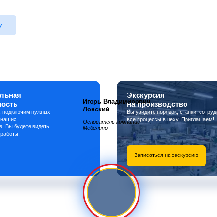
у
льная
Экскурсия
Игорь Владимирович
ность
на производство
Лонский
, подключим нужных
Вы увидите порядок, станки, сотруд
 наших
все процессы в цеху. Приглашаем!
Основатель компании
в. Вы будете видеть
Мебелино
 работы.
Записаться на экскурсию