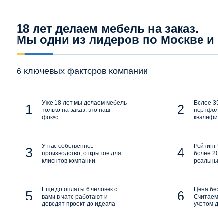
18 лет делаем мебель на заказ.
Мы одни из лидеров по Москве и
6 ключевых факторов компании
Уже 18 лет мы делаем мебель
Более 35
только на заказ, это наш
портфол
фокус
квалифи
У нас собственное
Рейтинг 
производство, открытое для
более 20
клиентов компании
реальны
Еще до оплаты 6 человек с
Цена бе
вами в чате работают и
Считаем 
доводят проект до идеала
учетом д