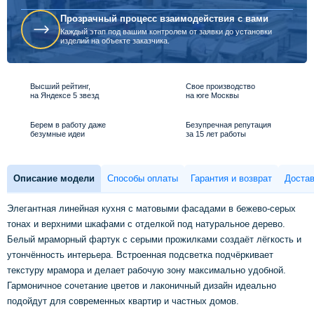
Прозрачный процесс взаимодействия с вами
Каждый этап под вашим контролем от заявки до установки
изделий на объекте заказчика.
Высший рейтинг,
Свое производство
на Яндексе 5 звезд
на юге Москвы
Берем в работу даже
Безупречная репутация
безумные идеи
за 15 лет работы
Описание модели
Способы оплаты
Гарантия и возврат
Достав
Элегантная линейная кухня с матовыми фасадами в бежево-серых
тонах и верхними шкафами с отделкой под натуральное дерево.
Белый мраморный фартук с серыми прожилками создаёт лёгкость и
утончённость интерьера. Встроенная подсветка подчёркивает
текстуру мрамора и делает рабочую зону максимально удобной.
Гармоничное сочетание цветов и лаконичный дизайн идеально
подойдут для современных квартир и частных домов.