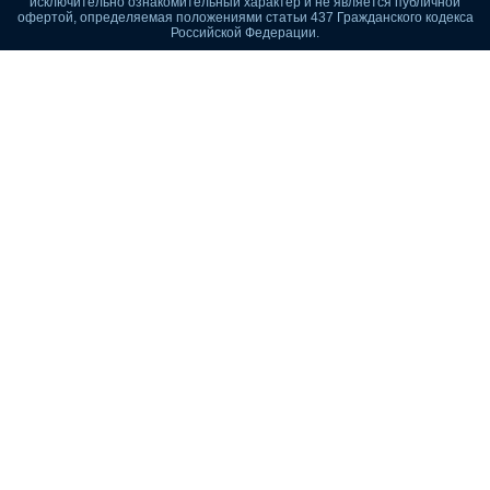
исключительно ознакомительный характер и не является публичной
офертой, определяемая положениями статьи 437 Гражданского кодекса
Российской Федерации.