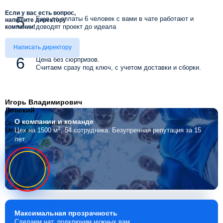
Если у вас есть вопрос,
Еще до оплаты 6 человек с вами в чате работают и
напишите директору
доводят проект до идеала
компании!
Написать директору
Цена без сюрпризов.
Считаем сразу под ключ, с учетом доставки и сборки.
Игорь Владимирович
Лонский
О компании
и команде
Основатель компании
2
Цех на 1500 м
, 54 сотрудника.
Безупречная репутация за 15
Мебелино
лет.
Максимальная
прозрачность
Сделаем чат, подключим нужных вам