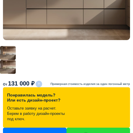
Схема работы
Акции и скидки
Портфолио
Видеоотзывы
Статьи
131 000 ₽
Примерная стоимость изделия за один погонный метр
От
Понравилась модель?
Контакты
Или есть дизайн-проект?
Оставьте заявку на расчет.
Берем в работу дизайн-проекты
под ключ.