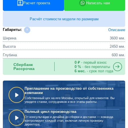
Расчет проекта
Написать нам
Расчёт стоимости модели по размерам
Габариты:
Описание
Ширина
3600 мм.
Высота
2450 мм.
Глубина
600 мм.
0 ₽
- первый взнос
Сбербанк
0 %
- без переплаты
Рассрочка
6 мес.
- срок пол года
Приглашение на производство от собственника
компании
Собственный цех на юге Москвы, открытый для клиентов. Вы
увидите станки, сотрудников и все этапы работы.
Полный цикл производства
От консультации и дизайна до сборки и доставки — команда
контролирует каждый этап, включая личную проверку
директора.