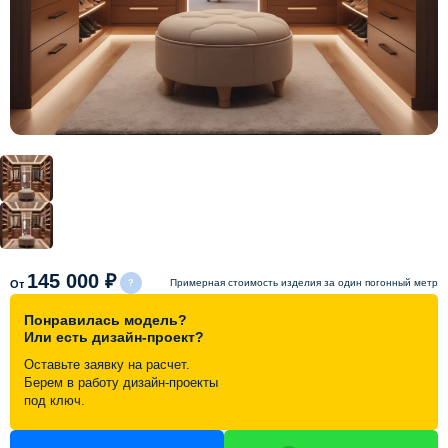
Схема работы
Акции и скидки
Портфолио
Видеоотзывы
Статьи
145 000 ₽
Примерная стоимость изделия за один погонный метр
От
Понравилась модель?
Контакты
Или есть дизайн-проект?
Оставьте заявку на расчет.
Берем в работу дизайн-проекты
под ключ.