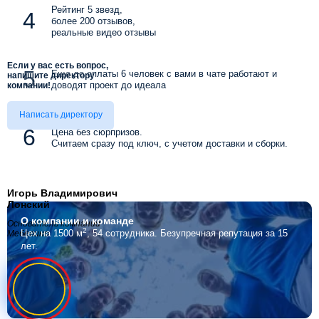
Рейтинг 5 звезд,
более 200 отзывов,
реальные видео отзывы
Если у вас есть вопрос,
Еще до оплаты 6 человек с вами в чате работают и
напишите директору
доводят проект до идеала
компании!
Написать директору
Цена без сюрпризов.
Считаем сразу под ключ, с учетом доставки и сборки.
Игорь Владимирович
Лонский
О компании
и команде
Основатель компании
2
Цех на 1500 м
, 54 сотрудника.
Безупречная репутация за 15
Мебелино
лет.