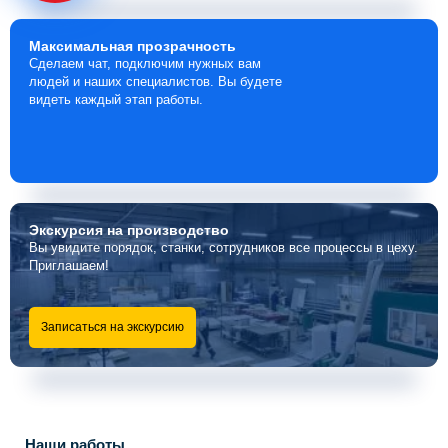
Максимальная
прозрачность
Сделаем чат, подключим нужных вам
людей и наших специалистов. Вы будете
видеть каждый этап работы.
Экскурсия
на производство
Вы увидите порядок, станки, сотрудников все процессы в цеху.
Приглашаем!
Записаться на экскурсию
Наши работы