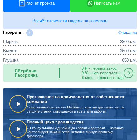
Расчет проекта
Написать нам
Расчёт стоимости модели по размерам
Габариты:
Описание
Ширина
3800 мм.
Высота
2600 мм.
Глубина
650 мм.
0 ₽
- первый взнос
Сбербанк
0 %
- без переплаты
Рассрочка
6 мес.
- срок пол года
Приглашение на производство от собственника
компании
Собственный цех на юге Москвы, открытый для клиентов. Вы
увидите станки, сотрудников и все этапы работы.
Полный цикл производства
От консультации и дизайна до сборки и доставки — команда
контролирует каждый этап, включая личную проверку
директора.