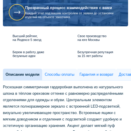
Прозрачный процесс взаимодействия с вами
Каждый этап под вашим контролем от заявки до установки
изделий на объекте заказчика.
Высший рейтинг,
Свое производство
на Яндексе 5 звезд
на юге Москвы
Берем в работу даже
Безупречная репутация
безумные идеи
за 15 лет работы
Описание модели
Способы оплаты
Гарантия и возврат
Достав
Роскошная симметричная гардеробная выполнена из натурального
шпона в тёплом ореховом оттенке с равномерно распределёнными
отделениями для одежды и обуви. Центральным элементом
является полноразмерное зеркало с встроенной LED-подсветкой,
визуально увеличивающее пространство. Встроенные ящики с
мягким доводчиком и отделения с подсветкой создают удобную и
эстетичную организацию хранения. Акцент делает мягкий пуф